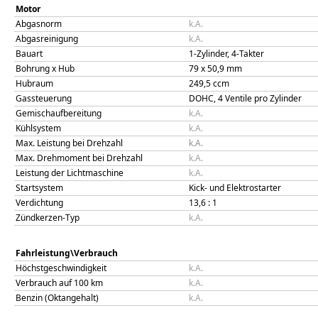
Motor
Abgasnorm
k.A.
Abgasreinigung
k.A.
Bauart
1-Zylinder, 4-Takter
Bohrung x Hub
79
x
50,9
mm
Hubraum
249,5
ccm
Gassteuerung
DOHC, 4 Ventile pro Zylinder
Gemischaufbereitung
k.A.
Kühlsystem
k.A.
Max. Leistung bei Drehzahl
k.A.
Max. Drehmoment bei Drehzahl
k.A.
Leistung der Lichtmaschine
k.A.
Startsystem
Kick- und Elektrostarter
Verdichtung
13,6
: 1
Zündkerzen-Typ
k.A.
Fahrleistung\Verbrauch
Höchstgeschwindigkeit
k.A.
Verbrauch auf 100 km
k.A.
Benzin (Oktangehalt)
k.A.