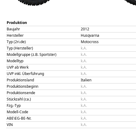
Produktion
Baujahr
2012
Hersteller
Husqvarna
Typ (2ri.de)
Motocross
Typ (Hersteller)
k.A.
Modellgruppe (z.B. Sportster)
k.A.
Modelltyp
k.A.
UVP ab Werk
k.A.
UVP inkl. Überführung
k.A.
Produktionsland
Italien
Produktionsbeginn
k.A.
Produktionsende
k.A.
Stückzahl (ca.)
k.A.
Fzg.-Typ
k.A.
Modell-Code
k.A.
ABE\EG-BE-Nr.
k.A.
VIN
k.A.