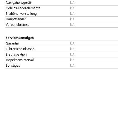
Navigationsgerät
k.A.
Oehlins-Federelemente
k.A.
Sitzhöhenverstellung
k.A.
Hauptständer
k.A.
Verbundbremse
k.A.
Service\Sonstiges
Garantie
k.A.
Führerscheinklasse
k.A.
Erstinspektion
k.A.
Inspektionsintervall
k.A.
Sonstiges
k.A.