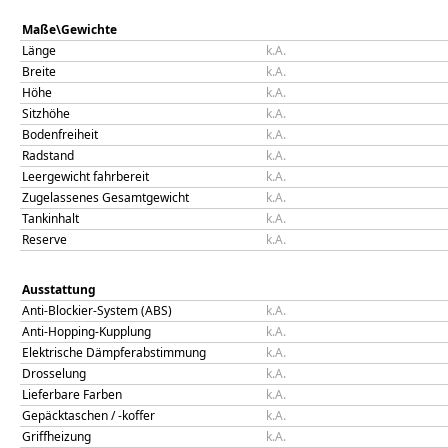
Maße\Gewichte
Länge
k.A.
Breite
k.A.
Höhe
k.A.
Sitzhöhe
k.A.
Bodenfreiheit
k.A.
Radstand
k.A.
Leergewicht fahrbereit
k.A.
Zugelassenes Gesamtgewicht
k.A.
Tankinhalt
k.A.
Reserve
k.A.
Ausstattung
Anti-Blockier-System (ABS)
k.A.
Anti-Hopping-Kupplung
k.A.
Elektrische Dämpferabstimmung
k.A.
Drosselung
k.A.
Lieferbare Farben
k.A.
Gepäcktaschen / -koffer
k.A.
Griffheizung
k.A.