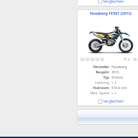
Vergleichen
Husaberg FE501 (2013)
0
Hersteller:
Husaberg
Baujahr:
2013
Typ:
Enduro
Leistung:
k.A.
Hubraum:
510,4 ccm
Max. Speed:
k.A.
Vergleichen