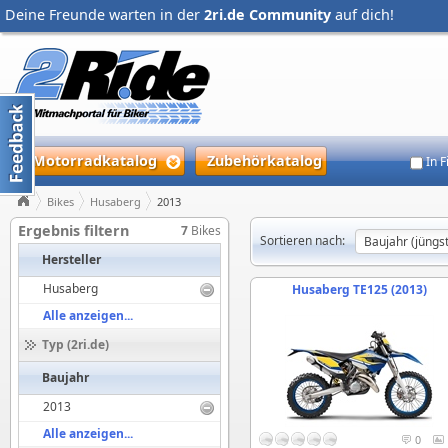
Deine Freunde warten in der
2ri.de Community
auf dich!
Motorradkatalog
Zubehörkatalog
In 
Bikes
Husaberg
2013
Ergebnis filtern
7
Bikes
Sortieren nach:
Hersteller
Husaberg
Husaberg TE125 (2013)
Alle anzeigen...
Typ (2ri.de)
Baujahr
2013
Alle anzeigen...
0