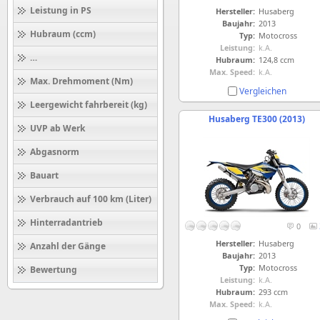
Leistung in PS
Hersteller:
Husaberg
Baujahr:
2013
Hubraum (ccm)
Typ:
Motocross
Leistung:
k.A.
Höchstgeschwindigkeit (km/h)
Hubraum:
124,8 ccm
Max. Speed:
k.A.
Max. Drehmoment (Nm)
Vergleichen
Leergewicht fahrbereit (kg)
Husaberg TE300 (2013)
UVP ab Werk
Abgasnorm
Bauart
Verbrauch auf 100 km (Liter)
Hinterradantrieb
0
Hersteller:
Husaberg
Anzahl der Gänge
Baujahr:
2013
Typ:
Motocross
Bewertung
Leistung:
k.A.
Hubraum:
293 ccm
Max. Speed:
k.A.