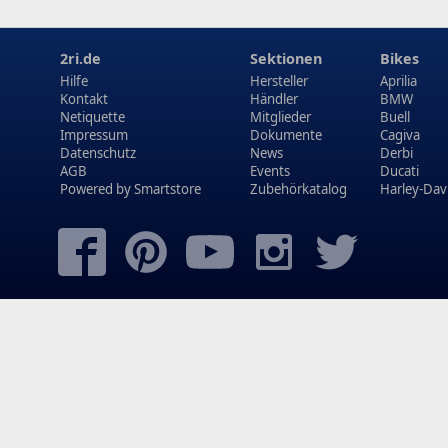
2ri.de
Sektionen
Bikes
Hilfe
Hersteller
Aprilia
Kontakt
Händler
BMW
Netiquette
Mitglieder
Buell
Impressum
Dokumente
Cagiva
Datenschutz
News
Derbi
AGB
Events
Ducati
Powered by
Smartstore
Zubehörkatalog
Harley-Dav