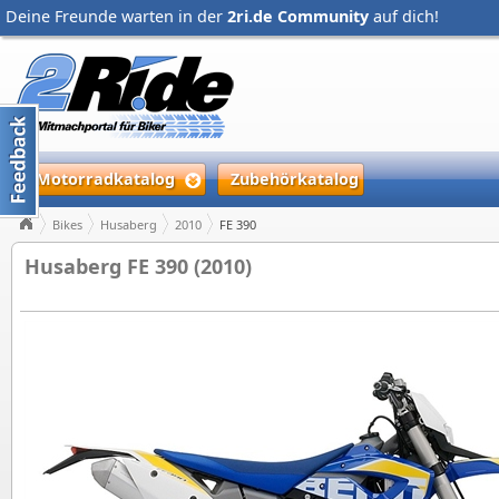
Deine Freunde warten in der
2ri.de Community
auf dich!
Motorradkatalog
Zubehörkatalog
Bikes
Husaberg
2010
FE 390
Husaberg FE 390 (2010)