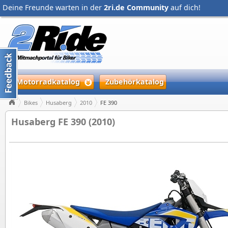
Deine Freunde warten in der
2ri.de Community
auf dich!
Motorradkatalog
Zubehörkatalog
Bikes
Husaberg
2010
FE 390
Husaberg FE 390 (2010)