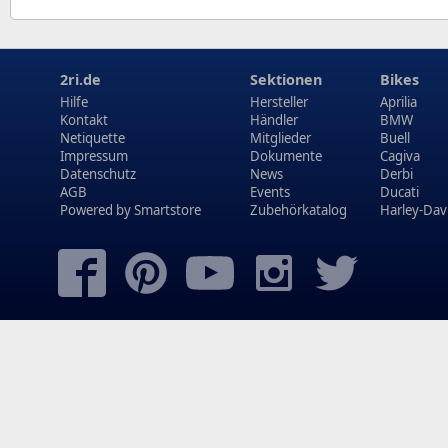
2ri.de
Sektionen
Bikes
Hilfe
Hersteller
Aprilia
Kontakt
Händler
BMW
Netiquette
Mitglieder
Buell
Impressum
Dokumente
Cagiva
Datenschutz
News
Derbi
AGB
Events
Ducati
Powered by
Smartstore
Zubehörkatalog
Harley-Dav