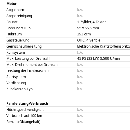
Motor
Abgasnorm
k.A.
Abgasreinigung
k.A.
Bauart
1-Zylider, 4-Takter
Bohrung x Hub
95
x
55,5
mm
Hubraum
393
ccm
Gassteuerung
OHC, 4 Ventile
Gemischaufbereitung
Elektronische Kraftstoffeinsprit
Kühlsystem
k.A.
Max. Leistung bei Drehzahl
45 PS (33 kW)
8.500
U/min
Max. Drehmoment bei Drehzahl
k.A.
Leistung der Lichtmaschine
k.A.
Startsystem
k.A.
Verdichtung
k.A.
Zündkerzen-Typ
k.A.
Fahrleistung\Verbrauch
Höchstgeschwindigkeit
k.A.
Verbrauch auf 100 km
k.A.
Benzin (Oktangehalt)
k.A.