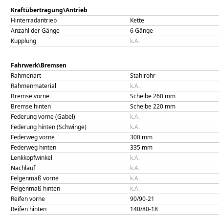
Kraftübertragung\Antrieb
Hinterradantrieb
Kette
Anzahl der Gänge
6 Gänge
Kupplung
k.A.
Fahrwerk\Bremsen
Rahmenart
Stahlrohr
Rahmenmaterial
k.A.
Bremse vorne
Scheibe 260 mm
Bremse hinten
Scheibe 220 mm
Federung vorne (Gabel)
k.A.
Federung hinten (Schwinge)
k.A.
Federweg vorne
300
mm
Federweg hinten
335
mm
Lenkkopfwinkel
k.A.
Nachlauf
k.A.
Felgenmaß vorne
k.A.
Felgenmaß hinten
k.A.
Reifen vorne
90/90-21
Reifen hinten
140/80-18