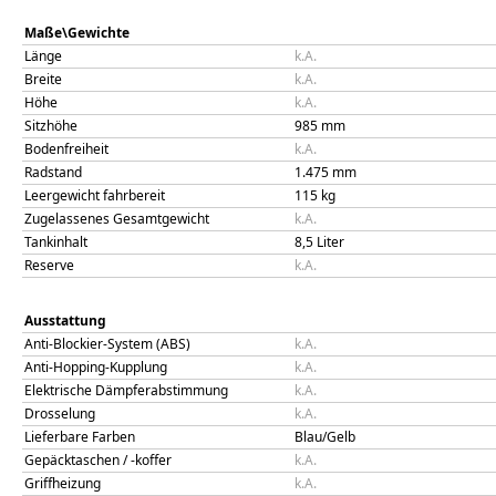
Maße\Gewichte
Länge
k.A.
Breite
k.A.
Höhe
k.A.
Sitzhöhe
985
mm
Bodenfreiheit
k.A.
Radstand
1.475
mm
Leergewicht fahrbereit
115
kg
Zugelassenes Gesamtgewicht
k.A.
Tankinhalt
8,5
Liter
Reserve
k.A.
Ausstattung
Anti-Blockier-System (ABS)
k.A.
Anti-Hopping-Kupplung
k.A.
Elektrische Dämpferabstimmung
k.A.
Drosselung
k.A.
Lieferbare Farben
Blau/Gelb
Gepäcktaschen / -koffer
k.A.
Griffheizung
k.A.