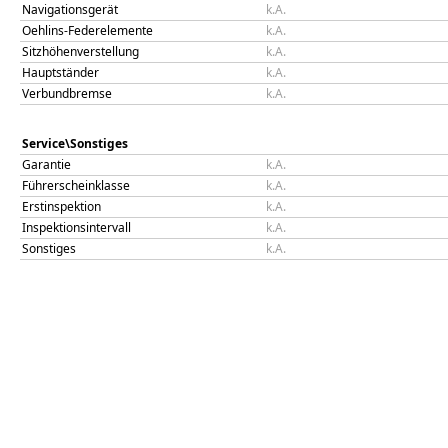
Navigationsgerät
k.A.
Oehlins-Federelemente
k.A.
Sitzhöhenverstellung
k.A.
Hauptständer
k.A.
Verbundbremse
k.A.
Service\Sonstiges
Garantie
k.A.
Führerscheinklasse
k.A.
Erstinspektion
k.A.
Inspektionsintervall
k.A.
Sonstiges
k.A.