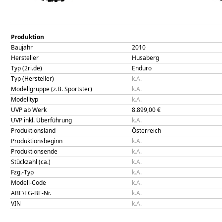
Produktion
Baujahr
2010
Hersteller
Husaberg
Typ (2ri.de)
Enduro
Typ (Hersteller)
k.A.
Modellgruppe (z.B. Sportster)
k.A.
Modelltyp
k.A.
UVP ab Werk
8.899,00
€
UVP inkl. Überführung
k.A.
Produktionsland
Österreich
Produktionsbeginn
k.A.
Produktionsende
k.A.
Stückzahl (ca.)
k.A.
Fzg.-Typ
k.A.
Modell-Code
k.A.
ABE\EG-BE-Nr.
k.A.
VIN
k.A.