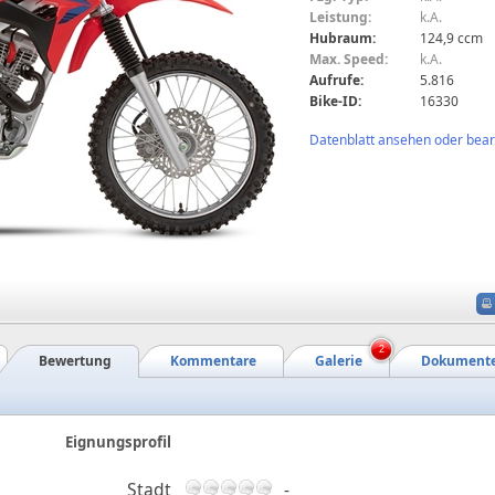
Leistung:
k.A.
Hubraum:
124,9 ccm
Max. Speed:
k.A.
Aufrufe:
5.816
Bike-ID:
16330
Datenblatt ansehen oder bearb
2
Bewertung
Kommentare
Galerie
Dokument
Eignungsprofil
Stadt
-