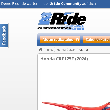
Deine Freunde warten in der
2ri.de Community
auf dich!
Motorradkatalog
Zubehörkatal
Bikes
Honda
2024
CRF125F
Honda CRF125F (2024)