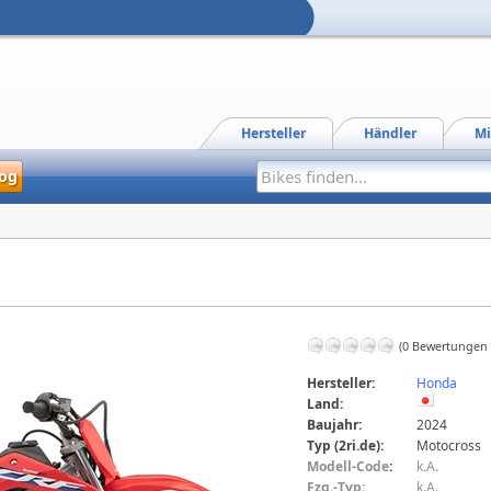
Hersteller
Händler
Mi
og
(0 Bewertungen
Hersteller:
Honda
Land:
Baujahr:
2024
Typ (2ri.de):
Motocross
Modell-Code
:
k.A.
Fzg.-Typ:
k.A.