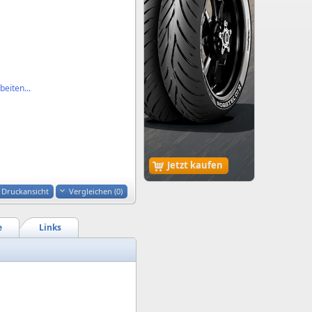
eiten...
Jetzt kaufen
Druckansicht
Vergleichen (
0
)
e
Links