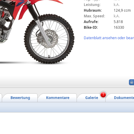
Leistung:
k.A.
Hubraum:
124,9 ccm
Max. Speed:
k.A.
Aufrufe:
5.818
Bike-ID:
16330
Datenblatt ansehen oder bearb
2
Bewertung
Kommentare
Galerie
Dokument