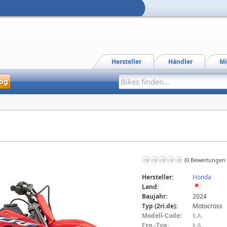
Hersteller
Händler
Mi
og
(0 Bewertungen
Hersteller:
Honda
Land:
Baujahr:
2024
Typ (2ri.de):
Motocross
Modell-Code
:
k.A.
Fzg.-Typ:
k.A.