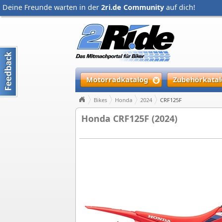
Deine Freunde warten in der
2ri.de Community
auf dich!
Motorradkatalog
Zubehörkatal
Bikes
Honda
2024
CRF125F
Honda CRF125F (2024)