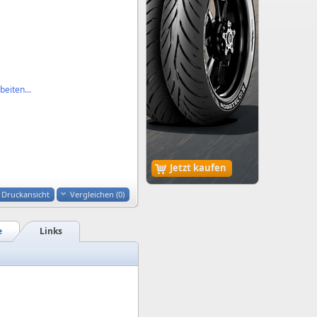
eiten...
Jetzt kaufen
Druckansicht
Vergleichen (
0
)
e
Links