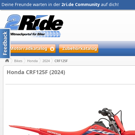
Deine Freunde warten in der
2ri.de Community
auf dich!
Motorradkatalog
Zubehörkatalog
Bikes
Honda
2024
CRF125F
Honda CRF125F (2024)