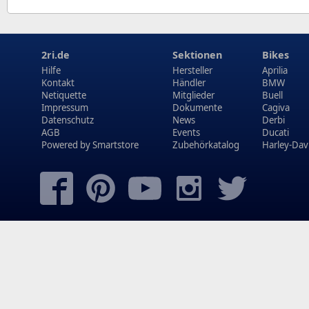
2ri.de
Sektionen
Bikes
Hilfe
Hersteller
Aprilia
Kontakt
Händler
BMW
Netiquette
Mitglieder
Buell
Impressum
Dokumente
Cagiva
Datenschutz
News
Derbi
AGB
Events
Ducati
Powered by
Smartstore
Zubehörkatalog
Harley-Dav