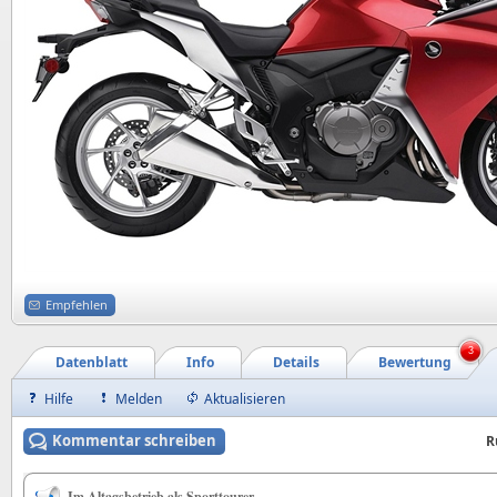
Empfehlen
3
Datenblatt
Info
Details
Bewertung
Hilfe
Melden
Aktualisieren
Kommentar schreiben
R
Im Altagsbetrieb als Sporttourer