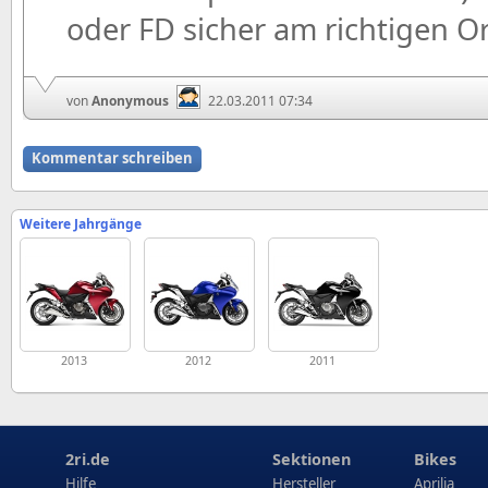
oder FD sicher am richtigen Or
von
Anonymous
22.03.2011 07:34
Kommentar schreiben
Weitere Jahrgänge
2013
2012
2011
2ri.de
Sektionen
Bikes
Hilfe
Hersteller
Aprilia