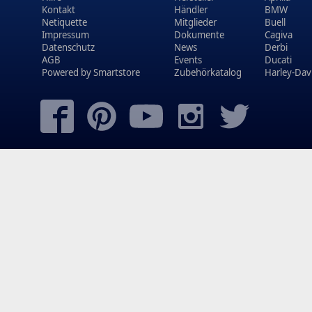
Kontakt
Händler
BMW
Netiquette
Mitglieder
Buell
Impressum
Dokumente
Cagiva
Datenschutz
News
Derbi
AGB
Events
Ducati
Powered by
Smartstore
Zubehörkatalog
Harley-Dav