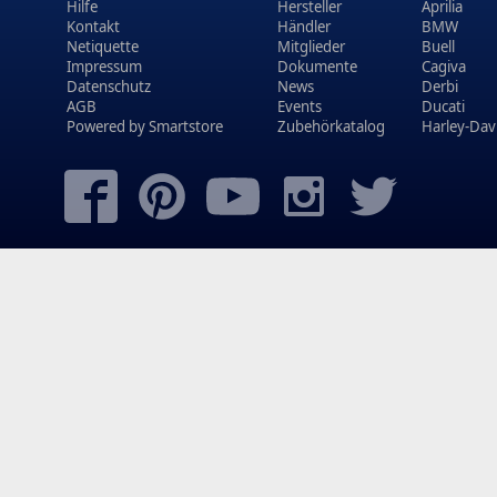
Hilfe
Hersteller
Aprilia
Kontakt
Händler
BMW
Netiquette
Mitglieder
Buell
Impressum
Dokumente
Cagiva
Datenschutz
News
Derbi
AGB
Events
Ducati
Powered by
Smartstore
Zubehörkatalog
Harley-Dav