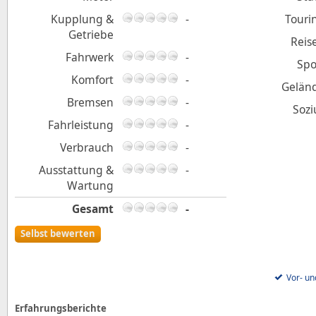
Kupplung &
-
Touri
Getriebe
Reis
Fahrwerk
-
Spo
Komfort
-
Gelän
Bremsen
-
Sozi
Fahrleistung
-
Verbrauch
-
Ausstattung &
-
Wartung
Gesamt
-
Selbst bewerten
Vor- un
Erfahrungsberichte