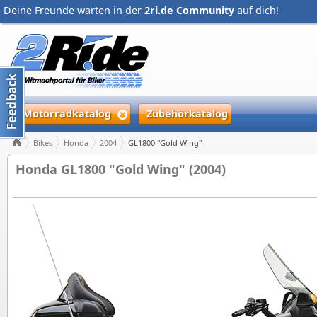
Deine Freunde warten in der
2ri.de Community
auf dich!
Motorradkatalog
Zubehörkatalog
Bikes
Honda
2004
GL1800 "Gold Wing"
Honda GL1800 "Gold Wing" (2004)