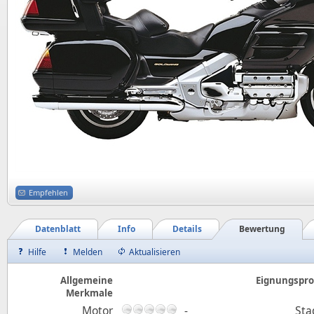
Empfehlen
Datenblatt
Info
Details
Bewertung
Hilfe
Melden
Aktualisieren
Allgemeine
Eignungsprof
Merkmale
Motor
-
Sta