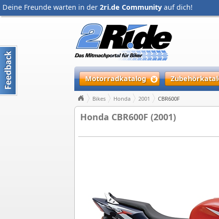
Deine Freunde warten in der
2ri.de Community
auf dich!
Motorradkatalog
Zubehörkatal
Bikes
Honda
2001
CBR600F
Honda CBR600F (2001)