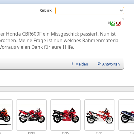
Rubrik:
0
r Honda CBR600F ein Missgeschick passiert. Nun ist
brochen. Meine Frage ist nun welches Rahmenmaterial
rraus vielen Dank für eure Hilfe.
Melden
Antworten
0
1999
1995
1991
19