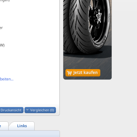
er
kW)
Jetzt kaufen
eiten...
Druckansicht
Vergleichen (
0
)
e
Links