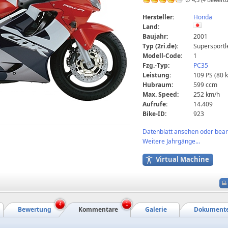
Hersteller:
Honda
Land:
Baujahr:
2001
Typ (2ri.de):
Supersportl
Modell-Code:
1
Fzg.-Typ:
PC35
Leistung:
109 PS (80 
Hubraum:
599 ccm
Max. Speed:
252 km/h
Aufrufe:
14.409
Bike-ID:
923
Datenblatt ansehen oder bearb
Weitere Jahrgänge...
Virtual Machine
4
1
Bewertung
Kommentare
Galerie
Dokument