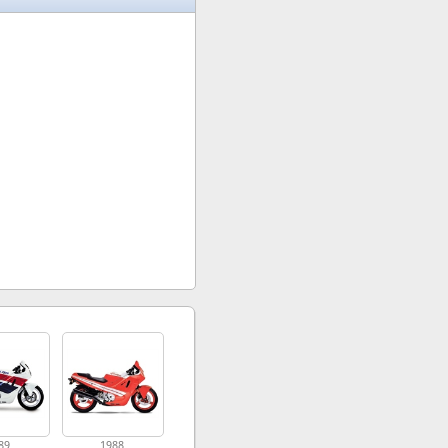
89
1988