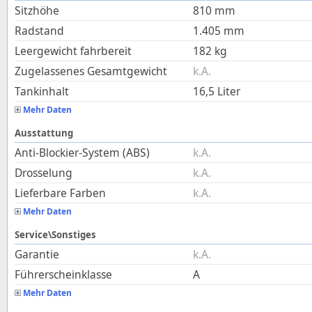
Sitzhöhe
810
mm
Radstand
1.405
mm
Leergewicht fahrbereit
182
kg
Zugelassenes Gesamtgewicht
k.A.
Tankinhalt
16,5
Liter
Mehr Daten
Ausstattung
Anti-Blockier-System (ABS)
k.A.
Drosselung
k.A.
Lieferbare Farben
k.A.
Mehr Daten
Service\Sonstiges
Garantie
k.A.
Führerscheinklasse
A
Mehr Daten