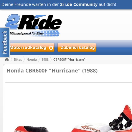
Deine Freunde warten in der
2ri.de Community
auf dich!
Motorradkatalog
Zubehörkatalog
Bikes
Honda
1988
CBR600F "Hurricane"
Honda CBR600F "Hurricane" (1988)