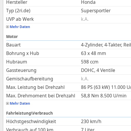
Hersteller
Honda
Typ (2ri.de)
Supersportler
UVP ab Werk
k.A.
Mehr Daten
Motor
Bauart
4-Zylinder, 4-Takter, Re
Bohrung x Hub
63
x
48
mm
Hubraum
598
ccm
Gassteuerung
DOHC, 4 Ventile
Gemischaufbereitung
k.A.
Max. Leistung bei Drehzahl
86 PS (63 kW)
11.000
U
Max. Drehmoment bei Drehzahl
58,8
Nm
8.500
U/min
Mehr Daten
Fahrleistung\Verbrauch
Höchstgeschwindigkeit
230
km/h
Verbrauch auf 100 km
7
Liter