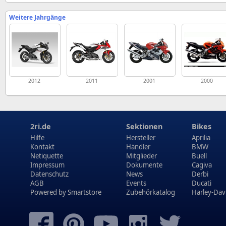
Weitere Jahrgänge
2012
2011
2001
2000
2ri.de
Sektionen
Bikes
Hilfe
Hersteller
Aprilia
Kontakt
Händler
BMW
Netiquette
Mitglieder
Buell
Impressum
Dokumente
Cagiva
Datenschutz
News
Derbi
AGB
Events
Ducati
Powered by
Smartstore
Zubehörkatalog
Harley-Dav