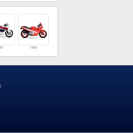
89
1988
d