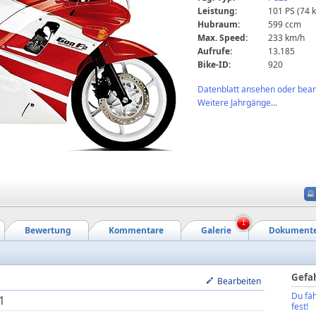
Leistung:
101 PS (74 
Hubraum:
599 ccm
Max. Speed:
233 km/h
Aufrufe:
13.185
Bike-ID:
920
Datenblatt ansehen oder bearb
Weitere Jahrgänge...
1
Bewertung
Kommentare
Galerie
Dokument
Gefa
Bearbeiten
Du fäh
1
fest!