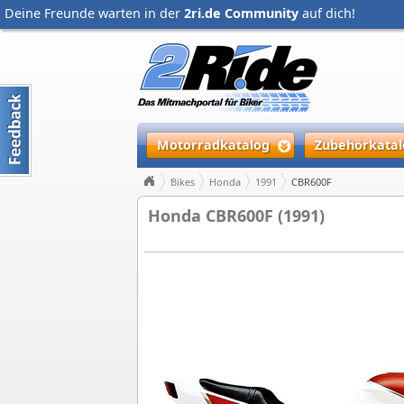
Deine Freunde warten in der
2ri.de Community
auf dich!
Motorradkatalog
Zubehörkatal
Bikes
Honda
1991
CBR600F
Honda CBR600F (1991)