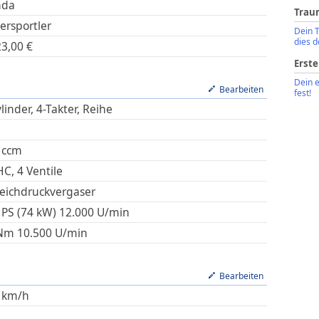
nda
Trau
ersportler
Dein 
dies d
23,00
€
Erste
Dein 
Bearbeiten
fest!
linder, 4-Takter, Reihe
ccm
C, 4 Ventile
leichdruckvergaser
 PS (74 kW)
12.000
U/min
Nm
10.500
U/min
Bearbeiten
km/h