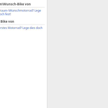
m\Wunsch-Bike von
Traum-\Wunschmotorrad? Lege
och fest!
 Bike von
erstes Motorrad? Lege dies doch