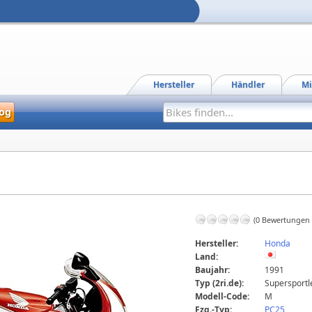
Hersteller
Händler
Mi
og
(0 Bewertungen
Hersteller:
Honda
Land:
Baujahr:
1991
Typ (2ri.de):
Supersportl
Modell-Code:
M
Fzg.-Typ:
PC25