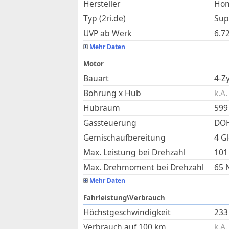
Hersteller
Ho
Typ (2ri.de)
Sup
UVP ab Werk
6.7
Mehr Daten
Motor
Bauart
4-Zy
Bohrung x Hub
k.A.
Hubraum
599
Gassteuerung
DOH
Gemischaufbereitung
4 G
Max. Leistung bei Drehzahl
101
Max. Drehmoment bei Drehzahl
65
Mehr Daten
Fahrleistung\Verbrauch
Höchstgeschwindigkeit
233
Verbrauch auf 100 km
k.A.