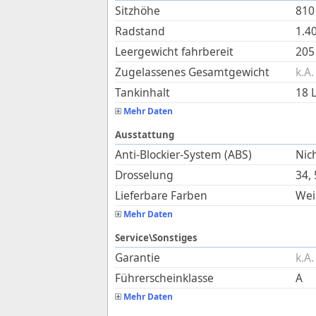
Sitzhöhe
810
Radstand
1.4
Leergewicht fahrbereit
205
Zugelassenes Gesamtgewicht
k.A.
Tankinhalt
18
L
Mehr Daten
Ausstattung
Anti-Blockier-System (ABS)
Nich
Drosselung
34,
Lieferbare Farben
Wei
Mehr Daten
Service\Sonstiges
Garantie
k.A.
Führerscheinklasse
A
Mehr Daten