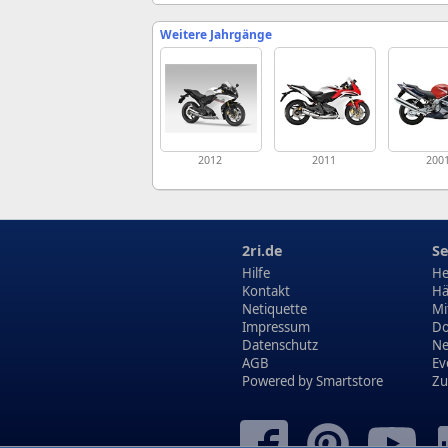
Weitere Jahrgänge
2012
2011
200
2ri.de
Se
Hilfe
He
Kontakt
Hä
Netiquette
Mi
Impressum
Do
Datenschutz
N
AGB
Ev
Powered by
Smartstore
Zu