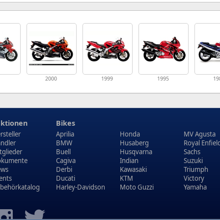
1
2000
1999
1995
19
ktionen
Bikes
rsteller
Aprilia
Honda
MV Agusta
ndler
BMW
Husaberg
Royal Enfiel
tglieder
Buell
Husqvarna
Sachs
kumente
Cagiva
Indian
Suzuki
ews
Derbi
Kawasaki
Triumph
ents
Ducati
KTM
Victory
behörkatalog
Harley-Davidson
Moto Guzzi
Yamaha