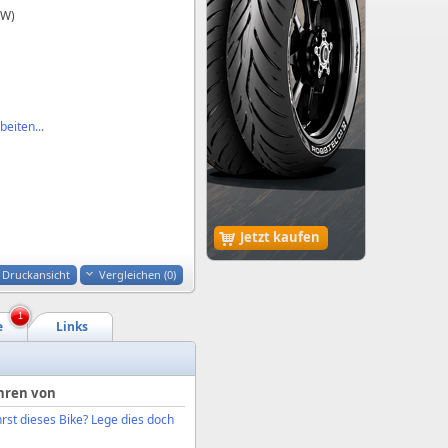
kW)
eiten...
Jetzt kaufen
Druckansicht
Vergleichen (
0
)
1
e
Links
hren von
rst dieses Bike? Lege dies doch