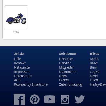
2006
2ri.de
Sektionen
Bikes
Hilfe
Hersteller
Aprilia
Kontakt
Händler
BMW
Netiquette
Mitglieder
Buell
Impressum
Dokumente
Cagiva
Datenschutz
News
Derbi
AGB
Events
Ducati
Powered by
Smartstore
Zubehörkatalog
Harley-Dav