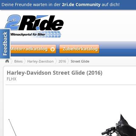
Deine Freunde warten in der
2ri.de Community
auf dich!
Motorradkatalog
Zubehörkatalog
Bikes
Harley-Davidson
2016
Street Glide
Harley-Davidson Street Glide (2016)
FLHX