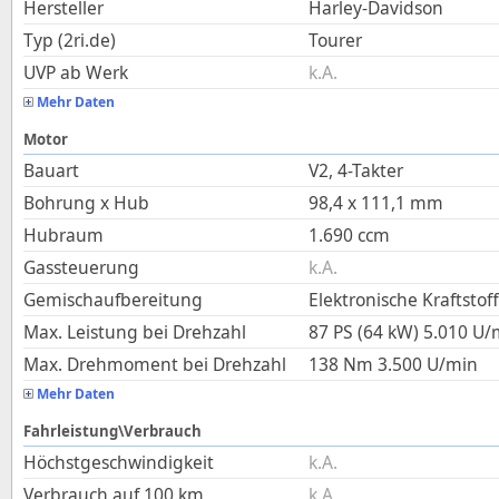
Hersteller
Harley-Davidson
Typ (2ri.de)
Tourer
UVP ab Werk
k.A.
Mehr Daten
Motor
Bauart
V2, 4-Takter
Bohrung x Hub
98,4
x
111,1
mm
Hubraum
1.690
ccm
Gassteuerung
k.A.
Gemischaufbereitung
Elektronische Kraftstof
Max. Leistung bei Drehzahl
87 PS (64 kW)
5.010
U/
Max. Drehmoment bei Drehzahl
138
Nm
3.500
U/min
Mehr Daten
Fahrleistung\Verbrauch
Höchstgeschwindigkeit
k.A.
Verbrauch auf 100 km
k.A.