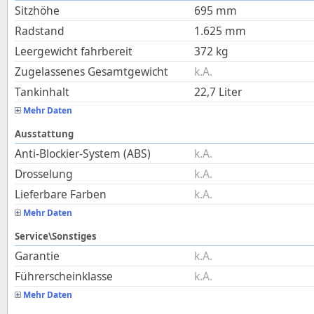
Sitzhöhe
695
mm
Radstand
1.625
mm
Leergewicht fahrbereit
372
kg
Zugelassenes Gesamtgewicht
k.A.
Tankinhalt
22,7
Liter
Mehr Daten
Ausstattung
Anti-Blockier-System (ABS)
k.A.
Drosselung
k.A.
Lieferbare Farben
k.A.
Mehr Daten
Service\Sonstiges
Garantie
k.A.
Führerscheinklasse
k.A.
Mehr Daten