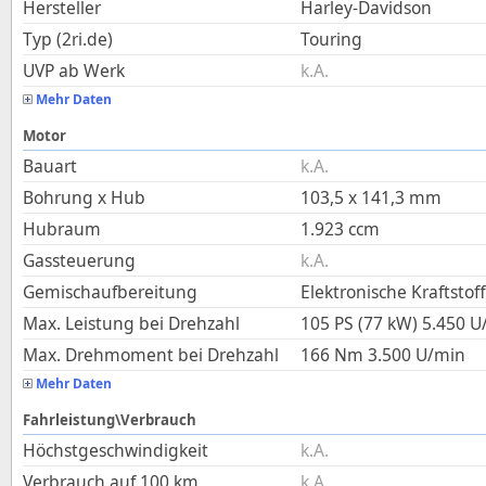
Hersteller
Harley-Davidson
Typ (2ri.de)
Touring
UVP ab Werk
k.A.
Mehr Daten
Motor
Bauart
k.A.
Bohrung x Hub
103,5
x
141,3
mm
Hubraum
1.923
ccm
Gassteuerung
k.A.
Gemischaufbereitung
Elektronische Kraftstof
Max. Leistung bei Drehzahl
105 PS (77 kW)
5.450
U
Max. Drehmoment bei Drehzahl
166
Nm
3.500
U/min
Mehr Daten
Fahrleistung\Verbrauch
Höchstgeschwindigkeit
k.A.
Verbrauch auf 100 km
k.A.