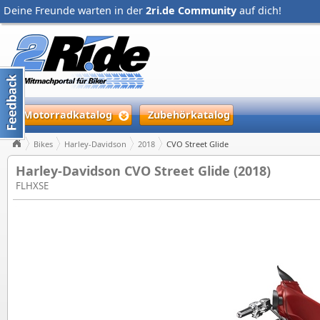
Deine Freunde warten in der
2ri.de Community
auf dich!
Motorradkatalog
Zubehörkatalog
Bikes
Harley-Davidson
2018
CVO Street Glide
Harley-Davidson CVO Street Glide (2018)
FLHXSE