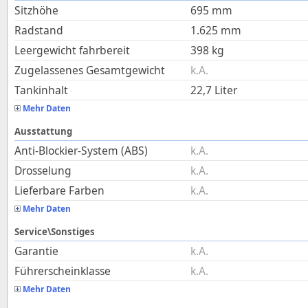
Sitzhöhe
695
mm
Radstand
1.625
mm
Leergewicht fahrbereit
398
kg
Zugelassenes Gesamtgewicht
k.A.
Tankinhalt
22,7
Liter
Mehr Daten
Ausstattung
Anti-Blockier-System (ABS)
k.A.
Drosselung
k.A.
Lieferbare Farben
k.A.
Mehr Daten
Service\Sonstiges
Garantie
k.A.
Führerscheinklasse
k.A.
Mehr Daten