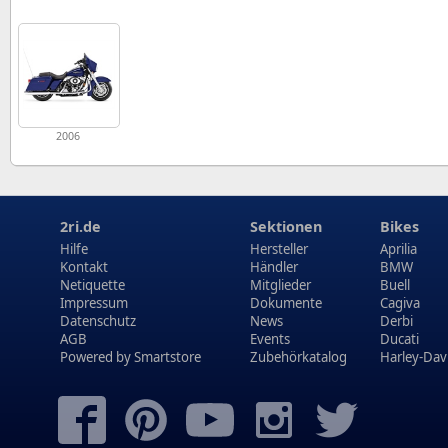
2006
2ri.de
Sektionen
Bikes
Hilfe
Hersteller
Aprilia
Kontakt
Händler
BMW
Netiquette
Mitglieder
Buell
Impressum
Dokumente
Cagiva
Datenschutz
News
Derbi
AGB
Events
Ducati
Powered by
Smartstore
Zubehörkatalog
Harley-Dav