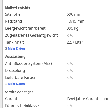
Maße\Gewichte
Sitzhöhe
690
mm
Radstand
1.615
mm
Leergewicht fahrbereit
395
kg
Zugelassenes Gesamtgewicht
k.A.
Tankinhalt
22,7
Liter
Mehr Daten
Ausstattung
Anti-Blockier-System (ABS)
k.A.
Drosselung
k.A.
Lieferbare Farben
k.A.
Mehr Daten
Service\Sonstiges
Garantie
Zwei Jahre Garantie o
Führerscheinklasse
k.A.