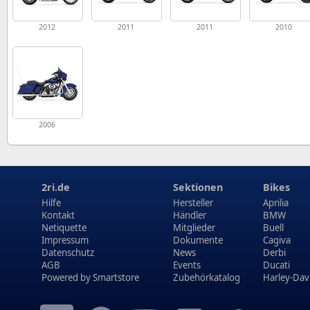
2012
2011
2011
2010
2006
2ri.de
Sektionen
Bikes
Hilfe
Hersteller
Aprilia
Kontakt
Händler
BMW
Netiquette
Mitglieder
Buell
Impressum
Dokumente
Cagiva
Datenschutz
News
Derbi
AGB
Events
Ducati
Powered by
Smartstore
Zubehörkatalog
Harley-Dav