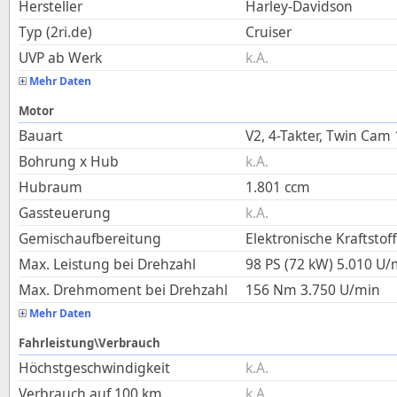
Hersteller
Harley-Davidson
Typ (2ri.de)
Cruiser
UVP ab Werk
k.A.
Mehr Daten
Motor
Bauart
V2, 4-Takter, Twin Cam
Bohrung x Hub
k.A.
Hubraum
1.801
ccm
Gassteuerung
k.A.
Gemischaufbereitung
Elektronische Kraftstof
Max. Leistung bei Drehzahl
98 PS (72 kW)
5.010
U/
Max. Drehmoment bei Drehzahl
156
Nm
3.750
U/min
Mehr Daten
Fahrleistung\Verbrauch
Höchstgeschwindigkeit
k.A.
Verbrauch auf 100 km
k.A.