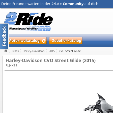
Deine Freunde warten in der
2ri.de Community
auf dich!
Motorradkatalog
Zubehörkatalog
Bikes
Harley-Davidson
2015
CVO Street Glide
Harley-Davidson CVO Street Glide (2015)
FLHXSE