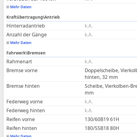
Mehr Daten
Kraftübertragung\Antrieb
Hinterradantrieb
k.A.
Anzahl der Gänge
k.A.
Mehr Daten
Fahrwerk\Bremsen
Rahmenart
k.A.
Bremse vorne
Doppelscheibe, Vierko
hinten, 32 mm
Bremse hinten
Scheibe, Vierkolben-Br
mm
Federweg vorne
k.A.
Federweg hinten
k.A.
Reifen vorne
130/60B19 61H
Reifen hinten
180/55B18 80H
Mehr Daten