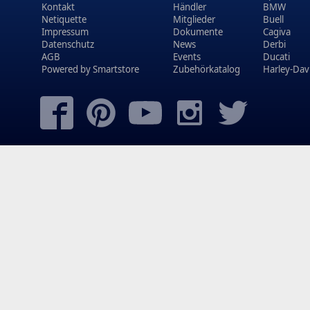
Kontakt
Händler
BMW
Netiquette
Mitglieder
Buell
Impressum
Dokumente
Cagiva
Datenschutz
News
Derbi
AGB
Events
Ducati
Powered by
Smartstore
Zubehörkatalog
Harley-Dav