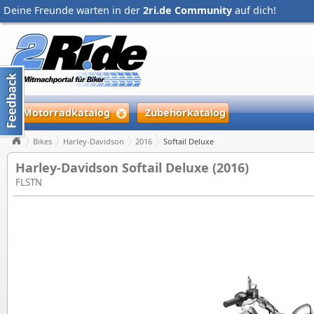
Deine Freunde warten in der
2ri.de Community
auf dich!
Motorradkatalog
Zubehörkatalog
Bikes
Harley-Davidson
2016
Softail Deluxe
Harley-Davidson Softail Deluxe (2016)
FLSTN