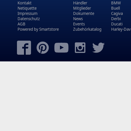
Kontakt
Händler
BMW
Netiquette
Mitglieder
Buell
Impressum
Dokumente
Cagiva
Datenschutz
News
Derbi
AGB
Events
Ducati
Powered by
Smartstore
Zubehörkatalog
Harley-Dav