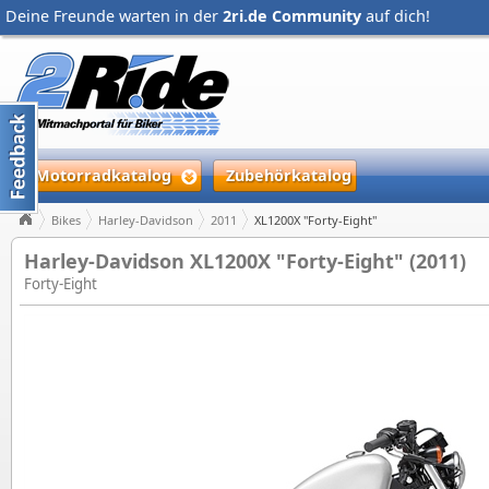
Deine Freunde warten in der
2ri.de Community
auf dich!
Motorradkatalog
Zubehörkatalog
Bikes
Harley-Davidson
2011
XL1200X "Forty-Eight"
Harley-Davidson XL1200X "Forty-Eight" (2011)
Forty-Eight