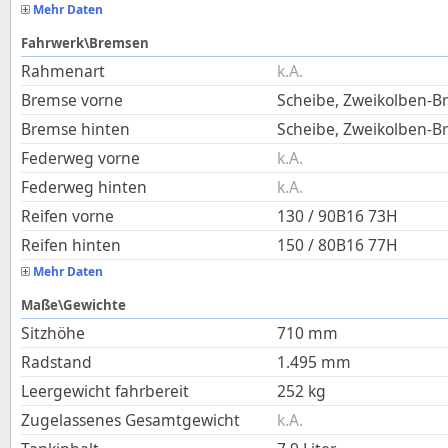
Mehr Daten
Fahrwerk\Bremsen
Rahmenart
k.A.
Bremse vorne
Scheibe, Zweikolben-Br
Bremse hinten
Scheibe, Zweikolben-B
Federweg vorne
k.A.
Federweg hinten
k.A.
Reifen vorne
130 / 90B16 73H
Reifen hinten
150 / 80B16 77H
Mehr Daten
Maße\Gewichte
Sitzhöhe
710
mm
Radstand
1.495
mm
Leergewicht fahrbereit
252
kg
Zugelassenes Gesamtgewicht
k.A.