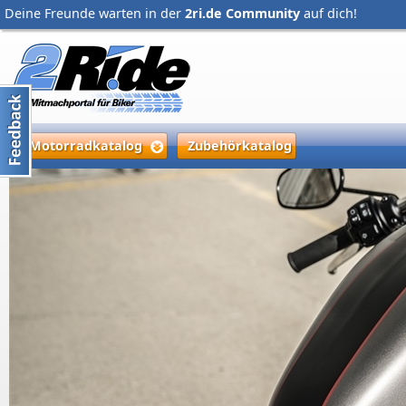
Deine Freunde warten in der
2ri.de Community
auf dich!
Motorradkatalog
Zubehörkatalog