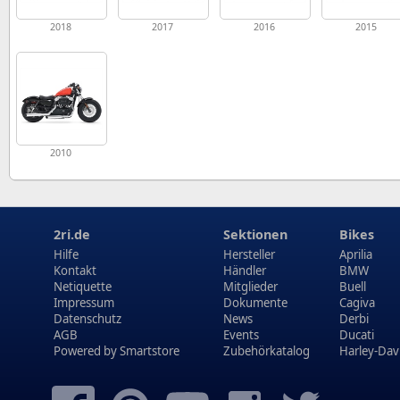
2018
2017
2016
2015
2010
2ri.de
Sektionen
Bikes
Hilfe
Hersteller
Aprilia
Kontakt
Händler
BMW
Netiquette
Mitglieder
Buell
Impressum
Dokumente
Cagiva
Datenschutz
News
Derbi
AGB
Events
Ducati
Powered by
Smartstore
Zubehörkatalog
Harley-Dav