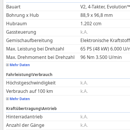
Bauart
V2, 4-Takter, Evolution
Bohrung x Hub
88,9
x
96,8
mm
Hubraum
1.202
ccm
Gassteuerung
k.A.
Gemischaufbereitung
Elektronische Kraftstof
Max. Leistung bei Drehzahl
65 PS (48 kW)
6.000
U/
Max. Drehmoment bei Drehzahl
96
Nm
3.500
U/min
Mehr Daten
Fahrleistung\Verbrauch
Höchstgeschwindigkeit
k.A.
Verbrauch auf 100 km
k.A.
Mehr Daten
Kraftübertragung\Antrieb
Hinterradantrieb
k.A.
Anzahl der Gänge
k.A.