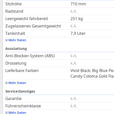
Sitzhöhe
710
mm
Radstand
k.A.
Leergewicht fahrbereit
251
kg
Zugelassenes Gesamtgewicht
k.A.
Tankinhalt
7,9
Liter
Mehr Daten
Ausstattung
Anti-Blockier-System (ABS)
k.A.
Drosselung
k.A.
Lieferbare Farben
Vivid Black; Big Blue P
Candy Coloma Gold Fla
Mehr Daten
Service\Sonstiges
Garantie
k.A.
Führerscheinklasse
k.A.
Mehr Daten