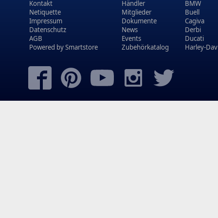
Kontakt
Händler
BMW
Netiquette
Mitglieder
Buell
Impressum
Dokumente
Cagiva
Datenschutz
News
Derbi
AGB
Events
Ducati
Powered by
Smartstore
Zubehörkatalog
Harley-Dav