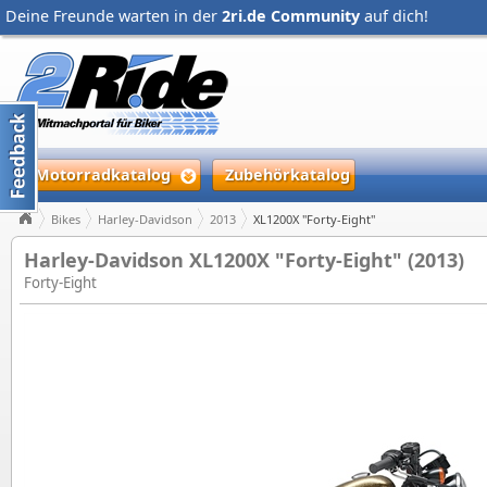
Deine Freunde warten in der
2ri.de Community
auf dich!
Motorradkatalog
Zubehörkatalog
Bikes
Harley-Davidson
2013
XL1200X "Forty-Eight"
Harley-Davidson XL1200X "Forty-Eight" (2013)
Forty-Eight