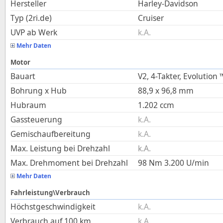
Hersteller
Harley-Davidson
Typ (2ri.de)
Cruiser
UVP ab Werk
k.A.
Mehr Daten
Motor
Bauart
V2, 4-Takter, Evolution 
Bohrung x Hub
88,9
x
96,8
mm
Hubraum
1.202
ccm
Gassteuerung
k.A.
Gemischaufbereitung
k.A.
Max. Leistung bei Drehzahl
k.A.
Max. Drehmoment bei Drehzahl
98
Nm
3.200
U/min
Mehr Daten
Fahrleistung\Verbrauch
Höchstgeschwindigkeit
k.A.
Verbrauch auf 100 km
k.A.