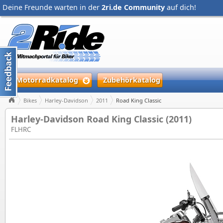
Deine Freunde warten in der
2ri.de Community
auf dich!
Motorradkatalog
Zubehörkatalog
Bikes
Harley-Davidson
2011
Road King Classic
Harley-Davidson Road King Classic (2011)
FLHRC