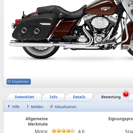
Empfehlen
5
Datenblatt
Info
Details
Bewertung
Hilfe
Melden
Aktualisieren
Allgemeine
Eignungsprof
Merkmale
Motor
4,6
Sta