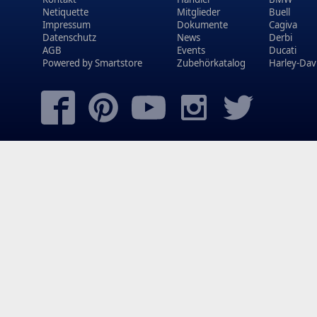
Netiquette
Mitglieder
Buell
Impressum
Dokumente
Cagiva
Datenschutz
News
Derbi
AGB
Events
Ducati
Powered by
Smartstore
Zubehörkatalog
Harley-Dav