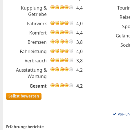
Kupplung &
4,4
Touri
Getriebe
Reis
Fahrwerk
4,0
Spo
Komfort
4,4
Gelän
Bremsen
3,8
Sozi
Fahrleistung
4,0
Verbrauch
3,8
Ausstattung &
4,2
Wartung
Gesamt
4,2
Selbst bewerten
Vor- un
Erfahrungsberichte