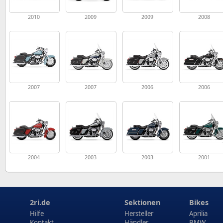
2010
2009
2009
2008
2007
2007
2006
2006
2004
2003
2003
2001
2ri.de
Sektionen
Bikes
Hilfe
Hersteller
Aprilia
Kontakt
Händler
BMW