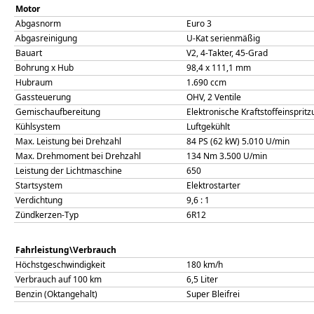
Motor
Abgasnorm
Euro 3
Abgasreinigung
U-Kat serienmäßig
Bauart
V2, 4-Takter, 45-Grad
Bohrung x Hub
98,4
x
111,1
mm
Hubraum
1.690
ccm
Gassteuerung
OHV, 2 Ventile
Gemischaufbereitung
Elektronische Kraftstoffeinsprit
Kühlsystem
Luftgekühlt
Max. Leistung bei Drehzahl
84 PS (62 kW)
5.010
U/min
Max. Drehmoment bei Drehzahl
134
Nm
3.500
U/min
Leistung der Lichtmaschine
650
Startsystem
Elektrostarter
Verdichtung
9,6
: 1
Zündkerzen-Typ
6R12
Fahrleistung\Verbrauch
Höchstgeschwindigkeit
180
km/h
Verbrauch auf 100 km
6,5
Liter
Benzin (Oktangehalt)
Super Bleifrei