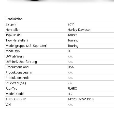
Produktion
Baujahr
2011
Hersteller
Harley-Davidson
Typ (2ri.de)
Tourer
Typ (Hersteller)
Touring
Modellgruppe (z.B. Sportster)
Touring
Modelltyp
FL
UVP ab Werk
k.A.
UVP inkl. Überführung
k.A.
Produktionsland
USA
Produktionsbeginn
k.A.
Produktionsende
k.A.
Stückzahl (ca.)
k.A.
Fzg.-Typ
FLHRC
Modell-Code
FL2
ABE\EG-BE-Nr.
e4*2002/24*1918
VIN
k.A.