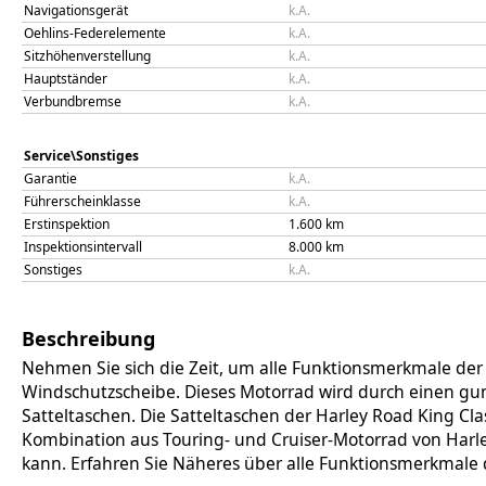
Navigationsgerät
k.A.
Oehlins-Federelemente
k.A.
Sitzhöhenverstellung
k.A.
Hauptständer
k.A.
Verbundbremse
k.A.
Service\Sonstiges
Garantie
k.A.
Führerscheinklasse
k.A.
Erstinspektion
1.600
km
Inspektionsintervall
8.000
km
Sonstiges
k.A.
Beschreibung
Nehmen Sie sich die Zeit, um alle Funktionsmerkmale der
Windschutzscheibe. Dieses Motorrad wird durch einen gu
Satteltaschen. Die Satteltaschen der Harley Road King Cla
Kombination aus Touring- und Cruiser-Motorrad von Harley
kann. Erfahren Sie Näheres über alle Funktionsmerkmale 