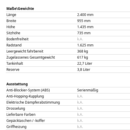
Maße\Gewichte
Länge
2.400
mm
Breite
955
mm
Höhe
1.435
mm
Sitzhöhe
735
mm
Bodenfreiheit
k.A.
Radstand
1.625
mm
Leergewicht fahrbereit
368
kg
Zugelassenes Gesamtgewicht
617
kg
Tankinhalt
22,7
Liter
Reserve
3,8
Liter
Ausstattung
Anti-Blockier-System (ABS)
Serienmäßig
Anti-Hopping-Kupplung
k.A.
Elektrische Dämpferabstimmung
k.A.
Drosselung
k.A.
Lieferbare Farben
k.A.
Gepäcktaschen / -koffer
k.A.
Griffheizung
k.A.