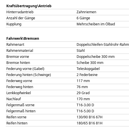
Kraftübertragung\Antrieb
Hinterradantrieb
Zahnriemen
Anzahl der Gänge
6 Gänge
Kupplung
Mehrscheiben im Ölbad
Fahrwerk\Bremsen
Rahmenart
Doppelschleifen-Stahlrohr-Rah
Rahmenmaterial
Stahl
Bremse vorne
Doppelscheibe 300 mm
Bremse hinten
Scheibe 300 mm
Federung vorne (Gabel)
Teleskopgabel
Federung hinten (Schwinge)
2 Federbeine
Federweg vorne
117
mm
Federweg hinten
76
mm
Lenkkopfwinkel
29
Grad
Nachlauf
170
mm
Felgenmaß vorne
T16-3.00 D
Felgenmaß hinten
T16-5.00 D
Reifen vorne
130/90 B16 67H
Reifen hinten
180/65 B16 81H