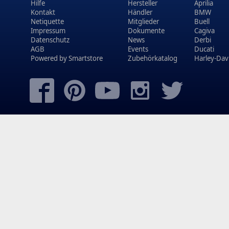
Hilfe
Hersteller
Aprilia
Kontakt
Händler
BMW
Netiquette
Mitglieder
Buell
Impressum
Dokumente
Cagiva
Datenschutz
News
Derbi
AGB
Events
Ducati
Powered by
Smartstore
Zubehörkatalog
Harley-Dav