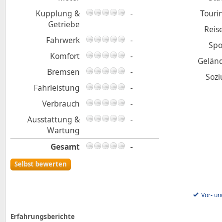
Kupplung &
-
Touri
Getriebe
Reis
Fahrwerk
-
Spo
Komfort
-
Gelän
Bremsen
-
Sozi
Fahrleistung
-
Verbrauch
-
Ausstattung &
-
Wartung
Gesamt
-
Selbst bewerten
Vor- un
Erfahrungsberichte