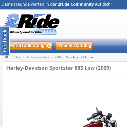
Deine Freunde warten in der
2ri.de Community
auf dich!
Motorradkatalog
Zubehörkatalog
Bikes
Harley-Davidson
2009
Sportster 883 Low
Harley-Davidson Sportster 883 Low (2009)