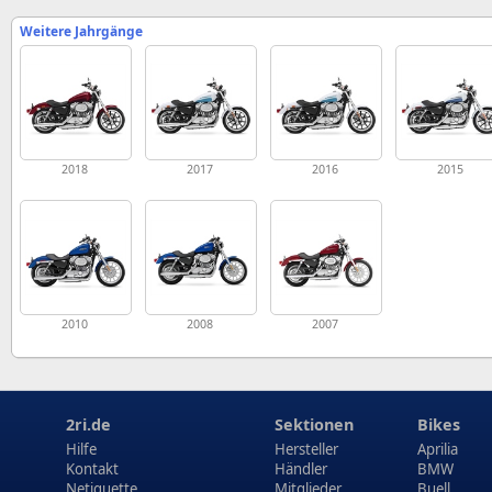
Weitere Jahrgänge
2018
2017
2016
2015
2010
2008
2007
2ri.de
Sektionen
Bikes
Hilfe
Hersteller
Aprilia
Kontakt
Händler
BMW
Netiquette
Mitglieder
Buell