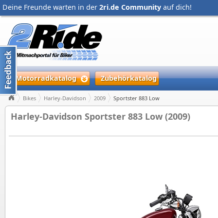
Deine Freunde warten in der
2ri.de Community
auf dich!
Motorradkatalog
Zubehörkatalog
Bikes
Harley-Davidson
2009
Sportster 883 Low
Harley-Davidson Sportster 883 Low (2009)