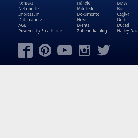
Kontakt
Händler
BMW
Netiquette
Mitglieder
Buell
Impressum
Dokumente
Cagiva
Datenschutz
News
Derbi
AGB
Events
Ducati
Powered by
Smartstore
Zubehörkatalog
Harley-Dav