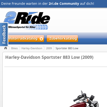
Deine Freunde warten in der
2ri.de Community
auf dich!
Motorradkatalog
Zubehörkatalog
Bikes
Harley-Davidson
2009
Sportster 883 Low
Harley-Davidson Sportster 883 Low (2009)