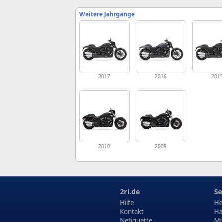
Weitere Jahrgänge
2017
2016
201
2010
2009
2ri.de
Se
Hilfe
He
Kontakt
Hä
Netiquette
Mi