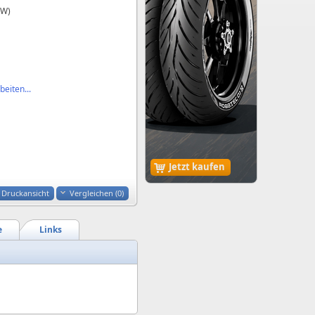
kW)
eiten...
Jetzt kaufen
Druckansicht
Vergleichen (
0
)
e
Links