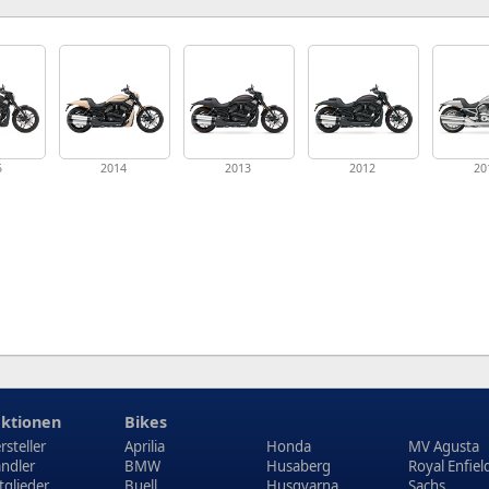
5
2014
2013
2012
20
ktionen
Bikes
rsteller
Aprilia
Honda
MV Agusta
ndler
BMW
Husaberg
Royal Enfiel
tglieder
Buell
Husqvarna
Sachs