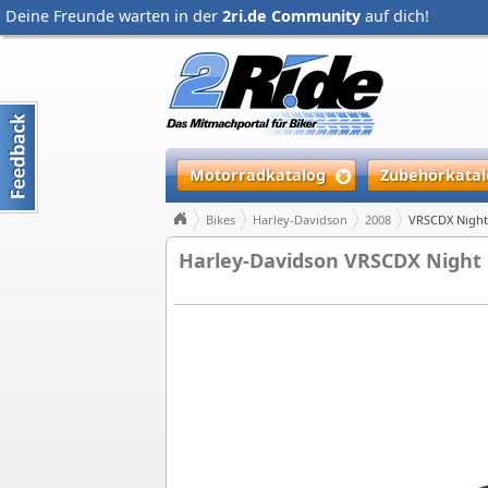
Deine Freunde warten in der
2ri.de Community
auf dich!
Motorradkatalog
Zubehörkatal
Bikes
Harley-Davidson
2008
VRSCDX Night
Harley-Davidson VRSCDX Night R