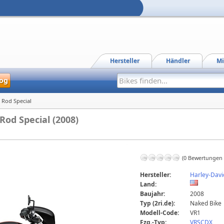
Hersteller
Händler
Mi
og
 Rod Special
od Special (2008)
(0 Bewertungen
Hersteller:
Harley-Dav
Land:
Baujahr:
2008
Typ (2ri.de):
Naked Bike
Modell-Code:
VR1
Fzg.-Typ:
VRSCDX