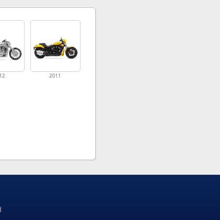
12
2011
d