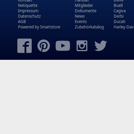
Netiquette
Mitglieder
Buell
Impressum
Dokumente
Cagiva
Datenschutz
News
Derbi
AGB
Events
Ducati
Powered by
Smartstore
Zubehörkatalog
Harley-Dav