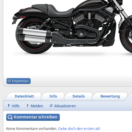
Empfehlen
Datenblatt
Info
Details
Bewertung
Hilfe
Melden
Aktualisieren
Kommentar schreiben
Keine Kommentare vorhanden.
Gebe doch den ersten ab!