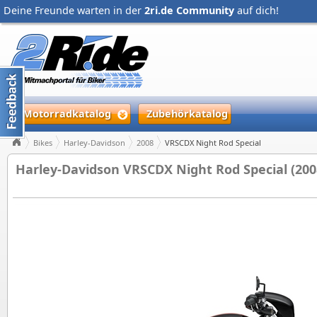
Deine Freunde warten in der
2ri.de Community
auf dich!
Motorradkatalog
Zubehörkatalog
Bikes
Harley-Davidson
2008
VRSCDX Night Rod Special
Harley-Davidson VRSCDX Night Rod Special (200