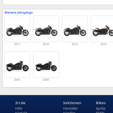
Weitere Jahrgänge
2017
2016
2015
2014
2010
2009
2ri.de
Sektionen
Bikes
Hilfe
Hersteller
Aprilia
Kontakt
Händler
BMW