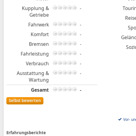
Kupplung &
-
Touri
Getriebe
Reis
Fahrwerk
-
Spo
Komfort
-
Gelän
Bremsen
-
Sozi
Fahrleistung
-
Verbrauch
-
Ausstattung &
-
Wartung
Gesamt
-
Selbst bewerten
Vor- un
Erfahrungsberichte