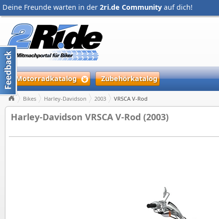
Deine Freunde warten in der
2ri.de Community
auf dich!
Motorradkatalog
Zubehörkatalog
Bikes
Harley-Davidson
2003
VRSCA V-Rod
Harley-Davidson VRSCA V-Rod (2003)