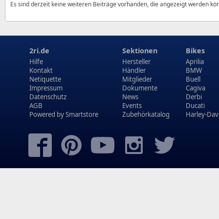
Es sind derzeit keine weiteren Beiträge vorhanden, die angezeigt werden kö
2ri.de
Sektionen
Bikes
Hilfe
Hersteller
Aprilia
Kontakt
Händler
BMW
Netiquette
Mitglieder
Buell
Impressum
Dokumente
Cagiva
Datenschutz
News
Derbi
AGB
Events
Ducati
Powered by
Smartstore
Zubehörkatalog
Harley-Dav