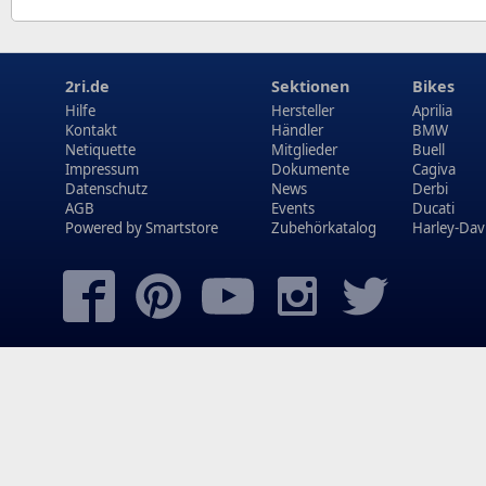
2ri.de
Sektionen
Bikes
Hilfe
Hersteller
Aprilia
Kontakt
Händler
BMW
Netiquette
Mitglieder
Buell
Impressum
Dokumente
Cagiva
Datenschutz
News
Derbi
AGB
Events
Ducati
Powered by
Smartstore
Zubehörkatalog
Harley-Dav