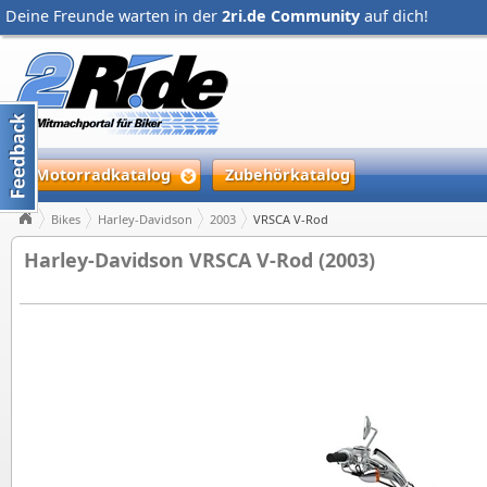
Deine Freunde warten in der
2ri.de Community
auf dich!
Motorradkatalog
Zubehörkatalog
Bikes
Harley-Davidson
2003
VRSCA V-Rod
Harley-Davidson VRSCA V-Rod (2003)