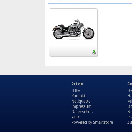
2ri.de
Se
Hilfe
He
Kontakt
Hä
Netiquette
Mi
Impressum
Do
Datenschutz
N
AGB
Ev
Powered by
Smartstore
Zu