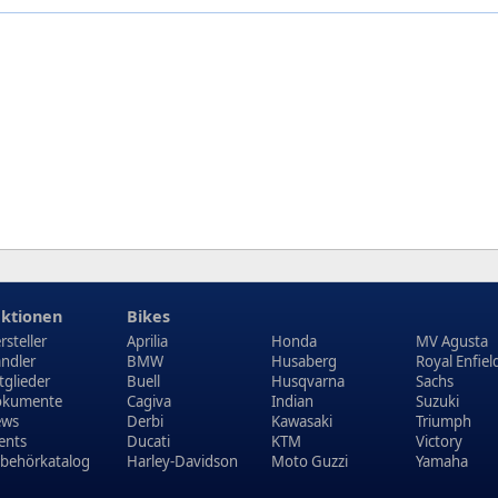
ktionen
Bikes
rsteller
Aprilia
Honda
MV Agusta
ndler
BMW
Husaberg
Royal Enfiel
tglieder
Buell
Husqvarna
Sachs
kumente
Cagiva
Indian
Suzuki
ews
Derbi
Kawasaki
Triumph
ents
Ducati
KTM
Victory
behörkatalog
Harley-Davidson
Moto Guzzi
Yamaha