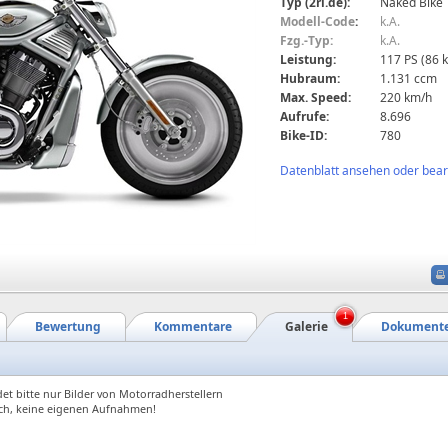
Typ (2ri.de):
Naked Bike
Modell-Code
:
k.A.
Fzg.-Typ:
k.A.
Leistung:
117 PS (86 
Hubraum:
1.131 ccm
Max. Speed:
220 km/h
Aufrufe:
8.696
Bike-ID:
780
Datenblatt ansehen oder bearb
1
Bewertung
Kommentare
Galerie
Dokument
et bitte nur Bilder von Motorradherstellern
ch, keine eigenen Aufnahmen!