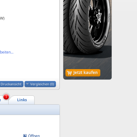
kW)
eiten...
Jetzt kaufen
Druckansicht
Vergleichen (
0
)
1
e
Links
Öffnen