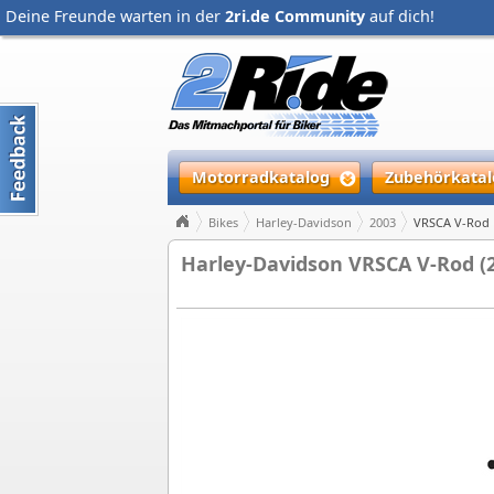
Deine Freunde warten in der
2ri.de Community
auf dich!
Motorradkatalog
Zubehörkatal
Bikes
Harley-Davidson
2003
VRSCA V-Rod
Harley-Davidson VRSCA V-Rod (