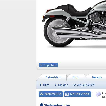
Empfehlen
Datenblatt
Info
Details
Hilfe
Melden
Aktualisieren
Lad
Neues Bild
Neues Video
ho
Studioaufnahmen