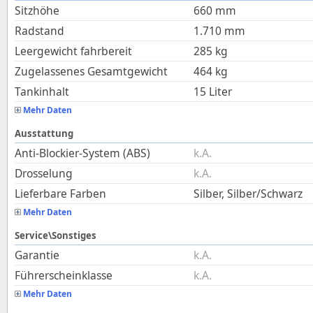
Sitzhöhe
660
mm
Radstand
1.710
mm
Leergewicht fahrbereit
285
kg
Zugelassenes Gesamtgewicht
464
kg
Tankinhalt
15
Liter
Mehr Daten
Ausstattung
Anti-Blockier-System (ABS)
k.A.
Drosselung
k.A.
Lieferbare Farben
Silber, Silber/Schwarz
Mehr Daten
Service\Sonstiges
Garantie
k.A.
Führerscheinklasse
k.A.
Mehr Daten