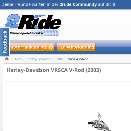
Deine Freunde warten in der
2ri.de Community
auf dich!
Motorradkatalog
Zubehörkatalog
Bikes
Harley-Davidson
2003
VRSCA V-Rod
Harley-Davidson VRSCA V-Rod (2003)