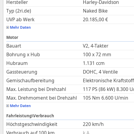
Hersteller
Harley-Davidson
Typ (2ri.de)
Naked Bike
UVP ab Werk
20.185,00
€
Mehr Daten
Motor
Bauart
V2, 4-Takter
Bohrung x Hub
100
x
72
mm
Hubraum
1.131
ccm
Gassteuerung
DOHC, 4 Ventile
Gemischaufbereitung
Elektronische Kraftstof
Max. Leistung bei Drehzahl
117 PS (86 kW)
8.300
U
Max. Drehmoment bei Drehzahl
105
Nm
6.600
U/min
Mehr Daten
Fahrleistung\Verbrauch
Höchstgeschwindigkeit
220
km/h
Verbrauch auf 100 km
k.A.