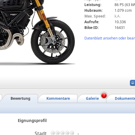
Leistung:
86 PS (63 k
Hubraum:
1.079 ccm
Max. Speed:
k.A.
Aufrufe:
10.336
Bike-ID:
16431
Datenblatt ansehen oder bearb
2
Bewertung
Kommentare
Galerie
Dokument
Eignungsprofil
Stadt
-