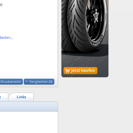
W)
eiten...
Jetzt kaufen
Druckansicht
Vergleichen (
0
)
e
Links