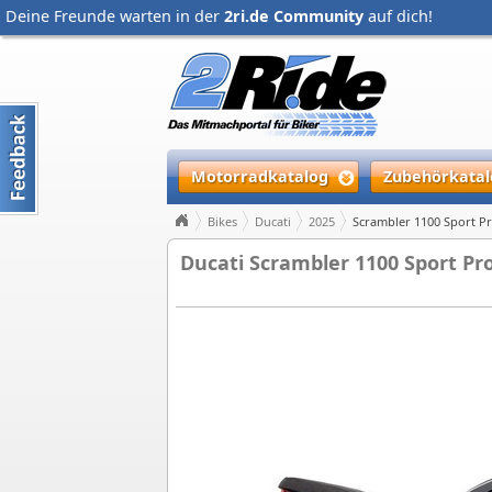
Deine Freunde warten in der
2ri.de Community
auf dich!
Motorradkatalog
Zubehörkatal
Bikes
Ducati
2025
Scrambler 1100 Sport P
Ducati Scrambler 1100 Sport Pro