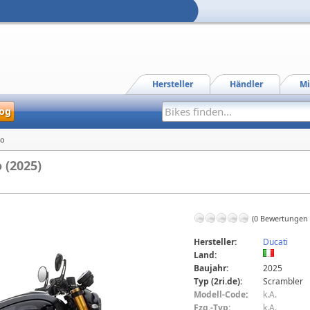
Hersteller
Händler
Mi
og
ro
 (2025)
(0 Bewertungen
Hersteller:
Ducati
Land:
Baujahr:
2025
Typ (2ri.de):
Scrambler
Modell-Code
:
k.A.
Fzg.-Typ:
k.A.