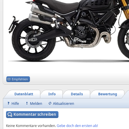
Empfehlen
Datenblatt
Info
Details
Bewertung
Hilfe
Melden
Aktualisieren
Kommentar schreiben
Keine Kommentare vorhanden.
Gebe doch den ersten ab!