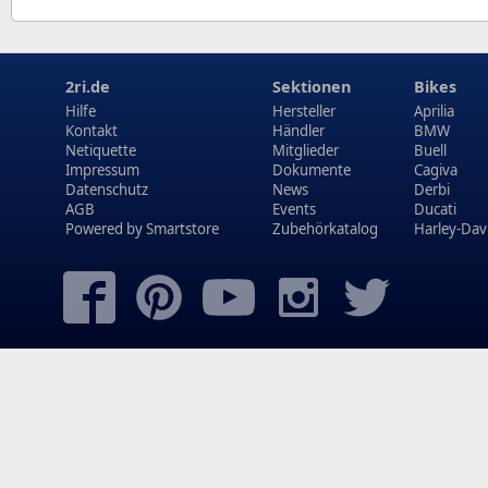
2ri.de
Sektionen
Bikes
Hilfe
Hersteller
Aprilia
Kontakt
Händler
BMW
Netiquette
Mitglieder
Buell
Impressum
Dokumente
Cagiva
Datenschutz
News
Derbi
AGB
Events
Ducati
Powered by
Smartstore
Zubehörkatalog
Harley-Dav