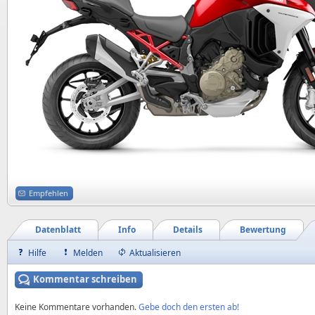
Empfehlen
Datenblatt
Info
Details
Bewertung
Hilfe
Melden
Aktualisieren
Kommentar schreiben
Keine Kommentare vorhanden.
Gebe doch den ersten ab!