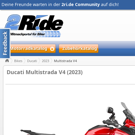
Deine Freunde warten in der
2ri.de Community
auf dich!
Motorradkatalog
Zubehörkatalog
Bikes
Ducati
2023
Multistrada V4
Ducati Multistrada V4 (2023)