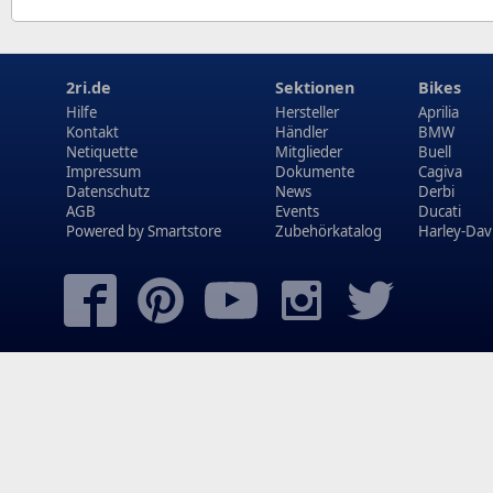
2ri.de
Sektionen
Bikes
Hilfe
Hersteller
Aprilia
Kontakt
Händler
BMW
Netiquette
Mitglieder
Buell
Impressum
Dokumente
Cagiva
Datenschutz
News
Derbi
AGB
Events
Ducati
Powered by
Smartstore
Zubehörkatalog
Harley-Dav