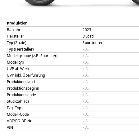
Produktion
Baujahr
2023
Hersteller
Ducati
Typ (2ri.de)
Sporttourer
Typ (Hersteller)
k.A.
Modellgruppe (z.B. Sportster)
k.A.
Modelltyp
k.A.
UVP ab Werk
k.A.
UVP inkl. Überführung
k.A.
Produktionsland
k.A.
Produktionsbeginn
k.A.
Produktionsende
k.A.
Stückzahl (ca.)
k.A.
Fzg.-Typ
k.A.
Modell-Code
k.A.
ABE\EG-BE-Nr.
k.A.
VIN
k.A.