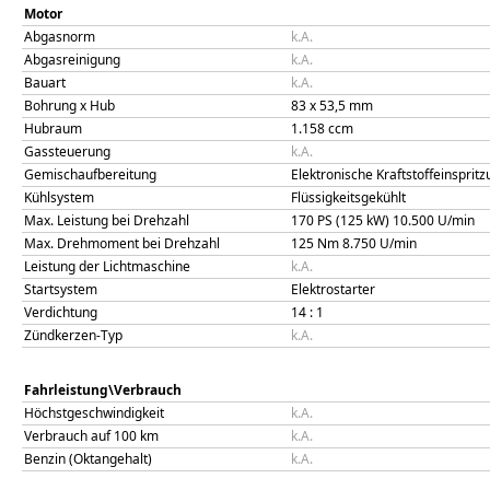
Motor
Abgasnorm
k.A.
Abgasreinigung
k.A.
Bauart
k.A.
Bohrung x Hub
83
x
53,5
mm
Hubraum
1.158
ccm
Gassteuerung
k.A.
Gemischaufbereitung
Elektronische Kraftstoffeinsprit
Kühlsystem
Flüssigkeitsgekühlt
Max. Leistung bei Drehzahl
170 PS (125 kW)
10.500
U/min
Max. Drehmoment bei Drehzahl
125
Nm
8.750
U/min
Leistung der Lichtmaschine
k.A.
Startsystem
Elektrostarter
Verdichtung
14
: 1
Zündkerzen-Typ
k.A.
Fahrleistung\Verbrauch
Höchstgeschwindigkeit
k.A.
Verbrauch auf 100 km
k.A.
Benzin (Oktangehalt)
k.A.