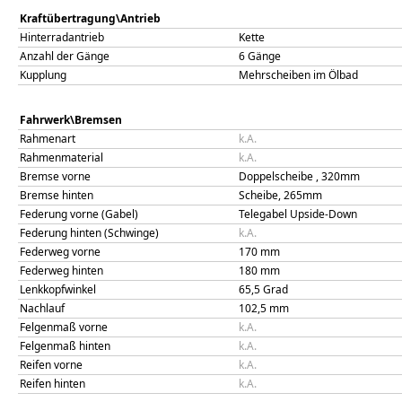
Kraftübertragung\Antrieb
Hinterradantrieb
Kette
Anzahl der Gänge
6 Gänge
Kupplung
Mehrscheiben im Ölbad
Fahrwerk\Bremsen
Rahmenart
k.A.
Rahmenmaterial
k.A.
Bremse vorne
Doppelscheibe , 320mm
Bremse hinten
Scheibe, 265mm
Federung vorne (Gabel)
Telegabel Upside-Down
Federung hinten (Schwinge)
k.A.
Federweg vorne
170
mm
Federweg hinten
180
mm
Lenkkopfwinkel
65,5
Grad
Nachlauf
102,5
mm
Felgenmaß vorne
k.A.
Felgenmaß hinten
k.A.
Reifen vorne
k.A.
Reifen hinten
k.A.