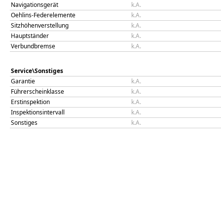
Navigationsgerät
k.A.
Oehlins-Federelemente
k.A.
Sitzhöhenverstellung
k.A.
Hauptständer
k.A.
Verbundbremse
k.A.
Service\Sonstiges
Garantie
k.A.
Führerscheinklasse
k.A.
Erstinspektion
k.A.
Inspektionsintervall
k.A.
Sonstiges
k.A.