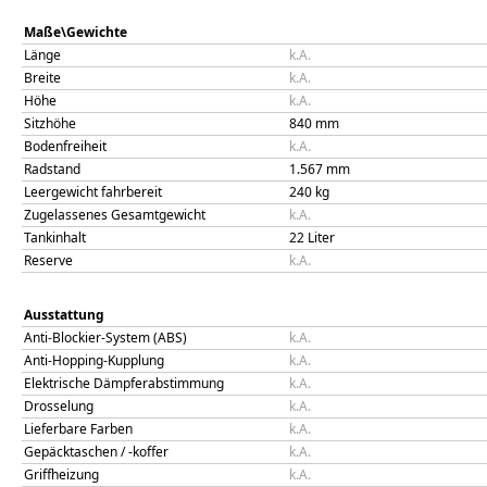
Maße\Gewichte
Länge
k.A.
Breite
k.A.
Höhe
k.A.
Sitzhöhe
840
mm
Bodenfreiheit
k.A.
Radstand
1.567
mm
Leergewicht fahrbereit
240
kg
Zugelassenes Gesamtgewicht
k.A.
Tankinhalt
22
Liter
Reserve
k.A.
Ausstattung
Anti-Blockier-System (ABS)
k.A.
Anti-Hopping-Kupplung
k.A.
Elektrische Dämpferabstimmung
k.A.
Drosselung
k.A.
Lieferbare Farben
k.A.
Gepäcktaschen / -koffer
k.A.
Griffheizung
k.A.