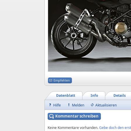
Empfehlen
Datenblatt
Info
Details
Hilfe
Melden
Aktualisieren
Kommentar schreiben
Keine Kommentare vorhanden.
Gebe doch den erst