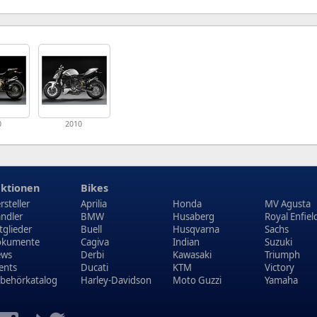
0
2010
ktionen
Bikes
rsteller
Aprilia
Honda
MV Agusta
ndler
BMW
Husaberg
Royal Enfiel
tglieder
Buell
Husqvarna
Sachs
kumente
Cagiva
Indian
Suzuki
ews
Derbi
Kawasaki
Triumph
ents
Ducati
KTM
Victory
behörkatalog
Harley-Davidson
Moto Guzzi
Yamaha