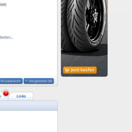
 kW)
eiten...
Jetzt kaufen
Druckansicht
Vergleichen (
0
)
9
e
Links