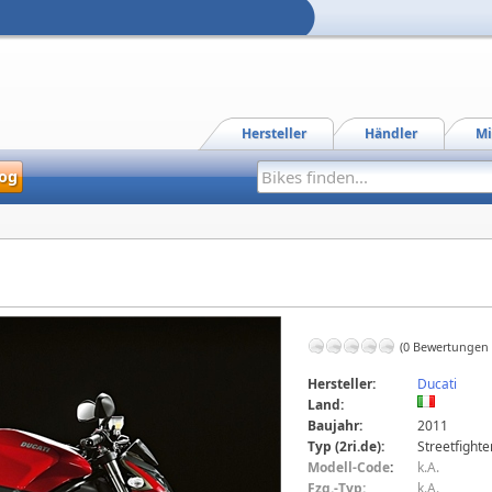
Hersteller
Händler
Mi
og
(0 Bewertungen
Hersteller:
Ducati
Land:
Baujahr:
2011
Typ (2ri.de):
Streetfighte
Modell-Code
:
k.A.
Fzg.-Typ:
k.A.