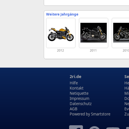
Weitere Jahrgänge
2012
2011
201
2ri.de
Se
Hilfe
He
Kontakt
Hä
Netiquette
Mi
Impressum
Do
Datenschutz
N
AGB
Ev
Powered by
Smartstore
Zu