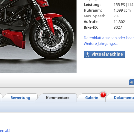
Leistung:
155 PS (114
Hubraum:
1.099 ccm
Max. Speed:
k.A.
Aufrufe:
11.302
Bike-ID:
3027
Datenblatt ansehen oder bearb
Weitere Jahrgänge...
Virtual Machine
8
Bewertung
Kommentare
Galerie
Dokument
en ab!