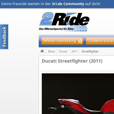
Deine Freunde warten in der
2ri.de Community
auf dich!
Motorradkatalog
Zubehörkatal
Bikes
Ducati
2011
Streetfighter
Ducati Streetfighter (2011)