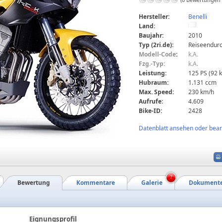
Hersteller:
Benelli
Land:
Baujahr:
2010
Typ (2ri.de):
Reiseendur
Modell-Code
:
k.A.
Fzg.-Typ:
k.A.
Leistung:
125 PS (92 
Hubraum:
1.131 ccm
Max. Speed:
230 km/h
Aufrufe:
4.609
Bike-ID:
2428
Datenblatt ansehen oder bearb
7
Bewertung
Kommentare
Galerie
Dokument
Eignungsprofil