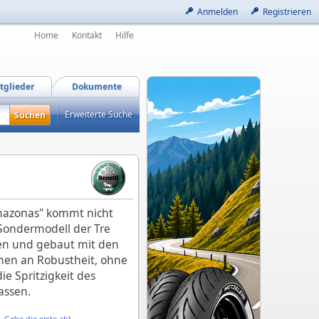
Anmelden
Registrieren
Home
Kontakt
Hilfe
tglieder
Dokumente
Erweiterte Suche
azonas" kommt nicht
 Sondermodell der Tre
en und gebaut mit den
hen an Robustheit, ohne
e Spritzigkeit des
assen.
 -
Gebe die erste ab
)