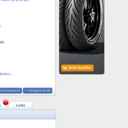
o
kW)
Jetzt kaufen
eiten...
Druckansicht
Vergleichen (
0
)
2
e
Links