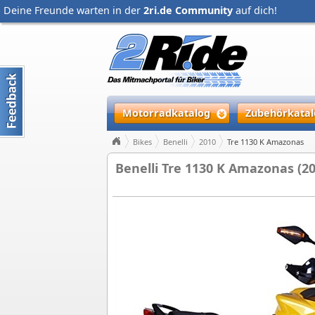
Deine Freunde warten in der
2ri.de Community
auf dich!
Motorradkatalog
Zubehörkatal
Bikes
Benelli
2010
Tre 1130 K Amazonas
Benelli Tre 1130 K Amazonas (20