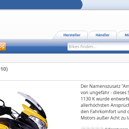
Hersteller
Händler
Mi
og
10)
Der Namenszusatz "Am
von ungefähr - dieses
1130 K wurde entworf
allerhöchsten Ansprüc
den Fahrkomfort und di
Motors außer Acht zu l
(0 Bewertungen