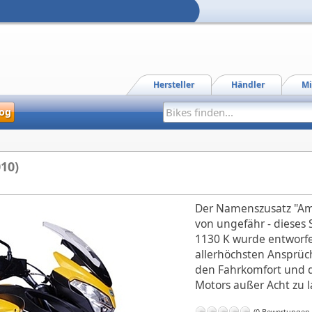
Hersteller
Händler
Mi
og
10)
Der Namenszusatz "Am
von ungefähr - dieses
1130 K wurde entworf
allerhöchsten Ansprüc
den Fahrkomfort und di
Motors außer Acht zu l
(0 Bewertungen