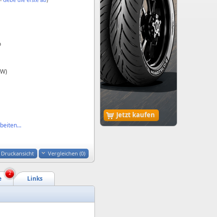
o
kW)
Jetzt kaufen
eiten...
Druckansicht
Vergleichen (
0
)
2
e
Links