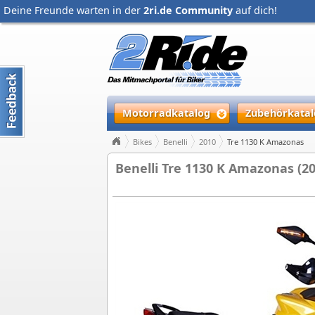
Deine Freunde warten in der
2ri.de Community
auf dich!
Motorradkatalog
Zubehörkatal
Bikes
Benelli
2010
Tre 1130 K Amazonas
Benelli Tre 1130 K Amazonas (20