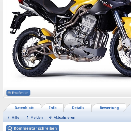
Empfehlen
Datenblatt
Info
Details
Bewertung
Hilfe
Melden
Aktualisieren
Kommentar schreiben