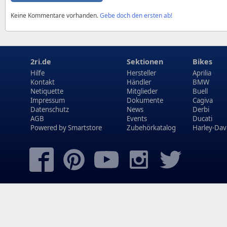
Keine Kommentare vorhanden.
Gebe doch den ersten ab!
2ri.de
Sektionen
Bikes
Hilfe
Hersteller
Aprilia
Kontakt
Händler
BMW
Netiquette
Mitglieder
Buell
Impressum
Dokumente
Cagiva
Datenschutz
News
Derbi
AGB
Events
Ducati
Powered by
Smartstore
Zubehörkatalog
Harley-Dav