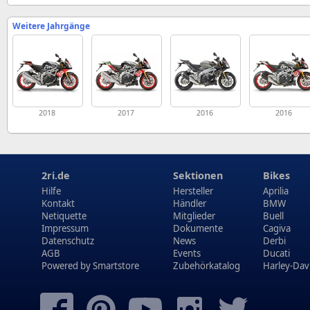
Weitere Jahrgänge
2018
2017
2016
2016
2ri.de
Sektionen
Bikes
Hilfe
Hersteller
Aprilia
Kontakt
Händler
BMW
Netiquette
Mitglieder
Buell
Impressum
Dokumente
Cagiva
Datenschutz
News
Derbi
AGB
Events
Ducati
Powered by
Smartstore
Zubehörkatalog
Harley-Dav