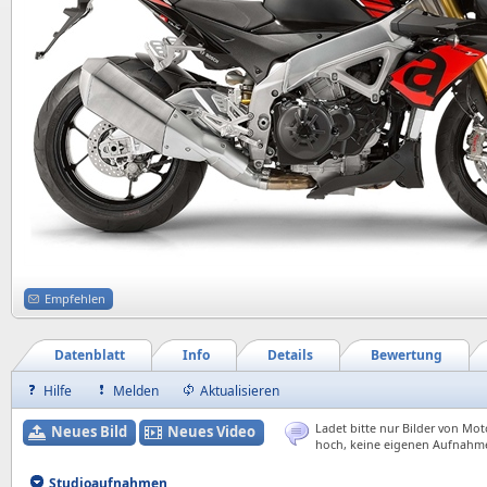
Empfehlen
Datenblatt
Info
Details
Bewertung
Hilfe
Melden
Aktualisieren
Ladet bitte nur Bilder von Mot
Neues Bild
Neues Video
hoch, keine eigenen Aufnahm
Studioaufnahmen