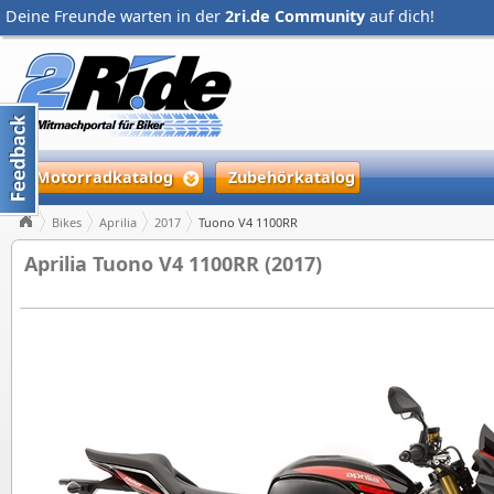
Deine Freunde warten in der
2ri.de Community
auf dich!
Motorradkatalog
Zubehörkatalog
Bikes
Aprilia
2017
Tuono V4 1100RR
Aprilia Tuono V4 1100RR (2017)