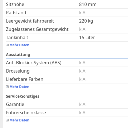
Sitzhöhe
810
mm
Radstand
k.A.
Leergewicht fahrbereit
220
kg
Zugelassenes Gesamtgewicht
k.A.
Tankinhalt
15
Liter
Mehr Daten
Ausstattung
Anti-Blockier-System (ABS)
k.A.
Drosselung
k.A.
Lieferbare Farben
k.A.
Mehr Daten
Service\Sonstiges
Garantie
k.A.
Führerscheinklasse
k.A.
Mehr Daten