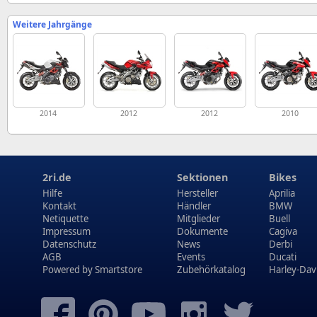
Weitere Jahrgänge
2014
2012
2012
2010
2ri.de
Sektionen
Bikes
Hilfe
Hersteller
Aprilia
Kontakt
Händler
BMW
Netiquette
Mitglieder
Buell
Impressum
Dokumente
Cagiva
Datenschutz
News
Derbi
AGB
Events
Ducati
Powered by
Smartstore
Zubehörkatalog
Harley-Dav