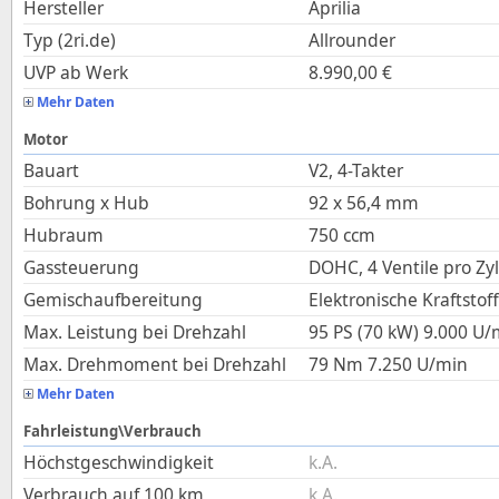
Hersteller
Aprilia
Typ (2ri.de)
Allrounder
UVP ab Werk
8.990,00
€
Mehr Daten
Motor
Bauart
V2, 4-Takter
Bohrung x Hub
92
x
56,4
mm
Hubraum
750
ccm
Gassteuerung
DOHC, 4 Ventile pro Zy
Gemischaufbereitung
Elektronische Kraftstof
Max. Leistung bei Drehzahl
95 PS (70 kW)
9.000
U/
Max. Drehmoment bei Drehzahl
79
Nm
7.250
U/min
Mehr Daten
Fahrleistung\Verbrauch
Höchstgeschwindigkeit
k.A.
Verbrauch auf 100 km
k.A.