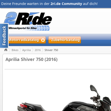
Deine Freunde warten in der
2ri.de Community
auf dich!
Motorradkatalog
Zubehörkatalog
Bikes
Aprilia
2016
Shiver 750
Aprilia Shiver 750 (2016)