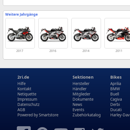
Weitere Jahrgänge
2017
2016
2014
2011
2ri.de
Sektionen
Bikes
Hilfe
Hersteller
Aprilia
Kontakt
Händler
BMW
Netiquette
Mitglieder
Buell
Impressum
Dokumente
Cagiva
Datenschutz
News
Derbi
AGB
Events
Ducati
Powered by
Smartstore
Zubehörkatalog
Harley-Dav