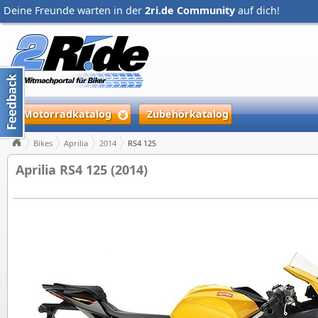
Deine Freunde warten in der
2ri.de Community
auf dich!
Motorradkatalog
Zubehörkatalog
Bikes
Aprilia
2014
RS4 125
Aprilia RS4 125 (2014)