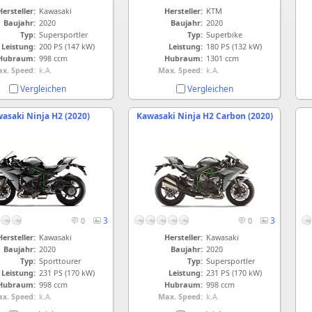
Hersteller:
Kawasaki
Hersteller:
KTM
Baujahr:
2020
Baujahr:
2020
Typ:
Supersportler
Typ:
Superbike
Leistung:
200 PS (147 kW)
Leistung:
180 PS (132 kW)
Hubraum:
998 ccm
Hubraum:
1301 ccm
x. Speed:
k.A.
Max. Speed:
k.A.
Vergleichen
Vergleichen
asaki Ninja H2 (2020)
Kawasaki Ninja H2 Carbon (2020)
3
3
0
0
Hersteller:
Kawasaki
Hersteller:
Kawasaki
Baujahr:
2020
Baujahr:
2020
Typ:
Sporttourer
Typ:
Supersportler
Leistung:
231 PS (170 kW)
Leistung:
231 PS (170 kW)
Hubraum:
998 ccm
Hubraum:
998 ccm
x. Speed:
k.A.
Max. Speed:
k.A.