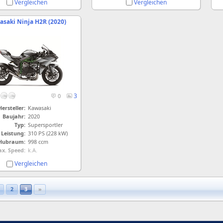
Vergleichen
Vergleichen
saki Ninja H2R (2020)
3
0
Hersteller:
Kawasaki
Baujahr:
2020
Typ:
Supersportler
Leistung:
310 PS (228 kW)
Hubraum:
998 ccm
x. Speed:
k.A.
Vergleichen
2
3
»