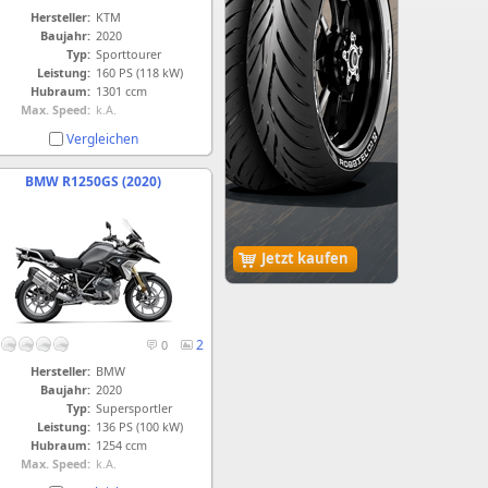
Hersteller:
KTM
Baujahr:
2020
Typ:
Sporttourer
Leistung:
160 PS (118 kW)
Hubraum:
1301 ccm
Max. Speed:
k.A.
Vergleichen
BMW R1250GS (2020)
Jetzt kaufen
2
0
Hersteller:
BMW
Baujahr:
2020
Typ:
Supersportler
Leistung:
136 PS (100 kW)
Hubraum:
1254 ccm
Max. Speed:
k.A.