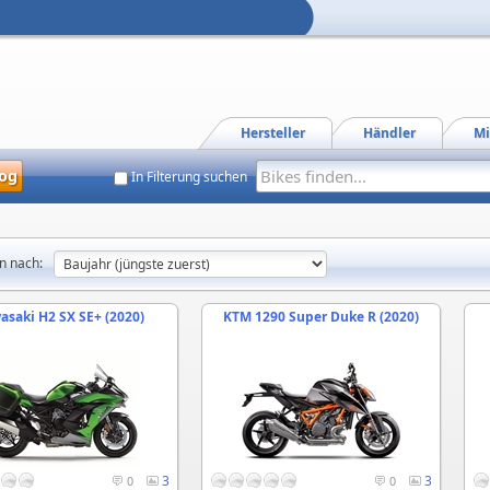
Hersteller
Händler
Mi
og
In Filterung suchen
n nach:
asaki H2 SX SE+ (2020)
KTM 1290 Super Duke R (2020)
3
3
0
0