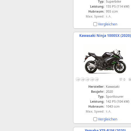
Typ:
Superbike
Leistung:
155 PS (114 kW)
Hubraum:
955 ccm
Max. Speed:
k.A.
Vergleichen
Kawasaki Ninja 1000SX (2020)
0
Hersteller:
Kawasaki
Baujahr:
2020
Typ:
Sporttourer
Leistung:
142 PS (104 kW)
Hubraum:
1043 ccm
Max. Speed:
k.A.
Vergleichen
Yamaha YZF-R1M (2020)