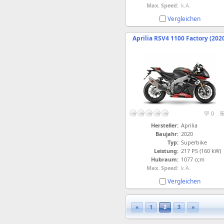
Max. Speed:
k.A.
Vergleichen
Aprilia RSV4 1100 Factory (202
0
Hersteller:
Aprilia
Baujahr:
2020
Typ:
Superbike
Leistung:
217 PS (160 kW)
Hubraum:
1077 ccm
Max. Speed:
k.A.
Vergleichen
«
1
2
3
»