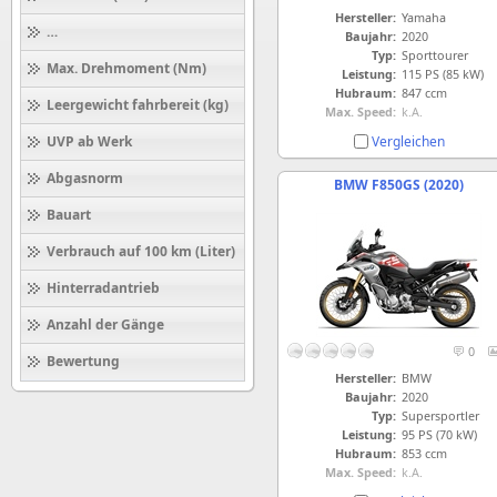
Hersteller:
Yamaha
Höchstgeschwindigkeit (km/h)
Baujahr:
2020
Typ:
Sporttourer
Max. Drehmoment (Nm)
Leistung:
115 PS (85 kW)
Hubraum:
847 ccm
Leergewicht fahrbereit (kg)
Max. Speed:
k.A.
Vergleichen
UVP ab Werk
Abgasnorm
BMW F850GS (2020)
Bauart
Verbrauch auf 100 km (Liter)
Hinterradantrieb
Anzahl der Gänge
0
Bewertung
Hersteller:
BMW
Baujahr:
2020
Typ:
Supersportler
Leistung:
95 PS (70 kW)
Hubraum:
853 ccm
Max. Speed:
k.A.