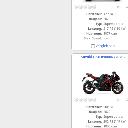
0
Hersteller:
Aprilia
Baujahr:
2020
Typ:
Supersportler
Leistung:
217 PS (160 kW)
Hubraum:
1077 ccm
Max. Speed:
k.A.
Vergleichen
Suzuki GSX R1000R (2020)
0
Hersteller:
Suzuki
Baujahr:
2020
Typ:
Supersportler
Leistung:
202 PS (149 kW)
Hubraum:
1000 ccm