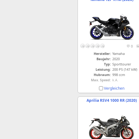
0
Hersteller:
Yamaha
Baujahr:
2020
Typ:
Sporttourer
Leistung:
200 PS (147 kW)
Hubraum:
998 ccm
Max. Speed:
k.A.
Vergleichen
Aprilia RSV4 1000 RR (2020)