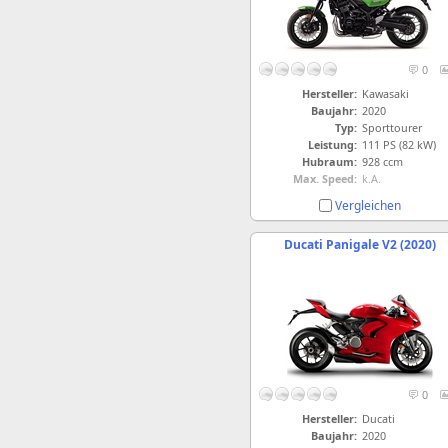
0
Hersteller:
Kawasaki
Baujahr:
2020
Typ:
Sporttourer
Leistung:
111 PS (82 kW)
Hubraum:
928 ccm
Max. Speed:
k.A.
Vergleichen
Ducati Panigale V2 (2020)
0
Hersteller:
Ducati
Baujahr:
2020