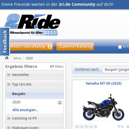
Deine Freunde warten in der
2ri.de Community
auf dich!
Motorradkatalog
Zubehörkatalog
In 
Bikes
2020
Ergebnis filtern
67
Bikes
Sortieren nach:
Hersteller
Yamaha MT-09 (2020)
Typ (2ri.de)
Baujahr
2020
Alle anzeigen...
Leistung in PS
0
Hubraum (ccm)