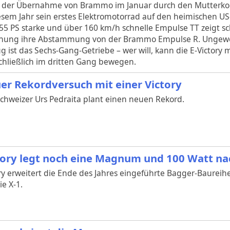
 der Übernahme von Brammo im Januar durch den Mutterkonze
esem Jahr sein erstes Elektromotorrad auf den heimischen US
55 PS starke und über 160 km/h schnelle Empulse TT zeigt sc
nung ihre Abstammung von der Brammo Empulse R. Ungewöh
ug ist das Sechs-Gang-Getriebe – wer will, kann die E-Victor
hließlich im dritten Gang bewegen.
er Rekordversuch mit einer Victory
chweizer Urs Pedraita plant einen neuen Rekord.
tory legt noch eine Magnum und 100 Watt na
ry erweitert die Ende des Jahres eingeführte Bagger-Baurei
e X-1.