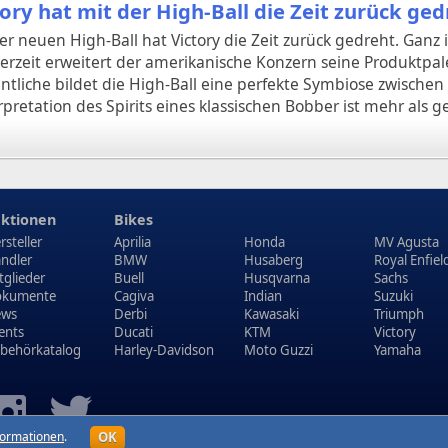
tory hat mit der High-Ball die Zeit zurück ged
er neuen High-Ball hat Victory die Zeit zurück gedreht. Ganz 
rzeit erweitert der amerikanische Konzern seine Produktpale
tliche bildet die High-Ball eine perfekte Symbiose zwischen 
retation des Spirits eines klassischen Bobber ist mehr als 
ktionen
Bikes
rsteller
Aprilia
Honda
MV Agusta
ndler
BMW
Husaberg
Royal Enfiel
tglieder
Buell
Husqvarna
Sachs
kumente
Cagiva
Indian
Suzuki
ews
Derbi
Kawasaki
Triumph
ents
Ducati
KTM
Victory
behörkatalog
Harley-Davidson
Moto Guzzi
Yamaha
OK
formationen
.