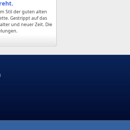
reht.
im Stil der guten alten
tte. Gestrippt auf das
alter und neuer Zeit. Die
gelungen.
d