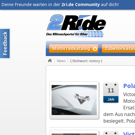
Deine Freunde warten in der
2ri.de Community
auf dich!
Motorradkatalog
Zubehörkatal
News
{ Stichwort: victory }
Pola
11
Victo
JAN
Motor
Ersat
dem Aus nach 
besiegelt. Pol
Vic