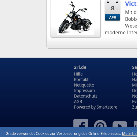
Vic
8
Mit d
APR
Bobbe
Wesen
moderne Interp
2ri.de
Se
Hilfe
He
Kontakt
Hä
Netiquette
Mi
Impressum
Do
Datenschutz
N
AGB
Ev
Powered by
Smartstore
Zu
2ri.de verwendet Cookies zur Verbesserung des Online-Erlebnisses.
Mehr In