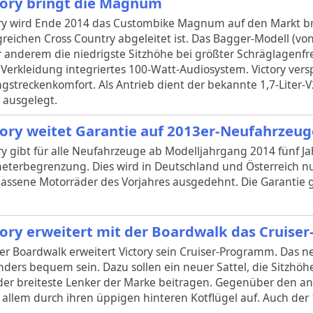
tory bringt die Magnum
ory wird Ende 2014 das Custombike Magnum auf den Markt br
greichen Cross Country abgeleitet ist. Das Bagger-Modell (von
 anderem die niedrigste Sitzhöhe bei größter Schräglagenfre
e Verkleidung integriertes 100-Watt-Audiosystem. Victory ver
streckenkomfort. Als Antrieb dient der bekannte 1,7-Liter-V2
 ausgelegt.
tory weitet Garantie auf 2013er-Neufahrzeug
ry gibt für alle Neufahrzeuge ab Modelljahrgang 2014 fünf J
eterbegrenzung. Dies wird in Deutschland und Österreich n
assene Motorräder des Vorjahres ausgedehnt. Die Garantie gi
tory erweitert mit der Boardwalk das Cruis
er Boardwalk erweitert Victory sein Cruiser-Programm. Das ne
ders bequem sein. Dazu sollen ein neuer Sattel, die Sitzhöh
er breiteste Lenker der Marke beitragen. Gegenüber den and
allem durch ihren üppigen hinteren Kotflügel auf. Auch der 1