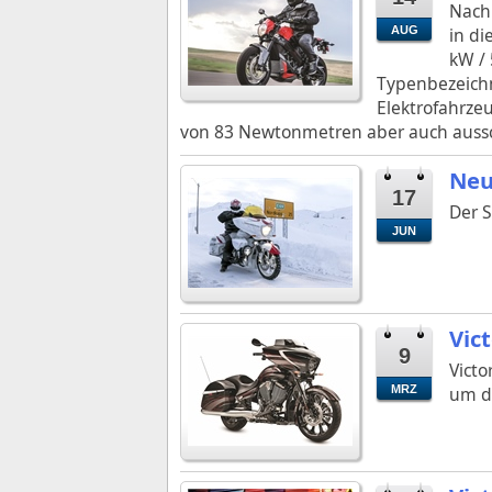
Nach
AUG
in di
kW / 
Typenbezeich
Elektrofahrze
von 83 Newtonmetren aber auch aussc
Neu
17
Der S
JUN
Vic
9
Victo
MRZ
um di