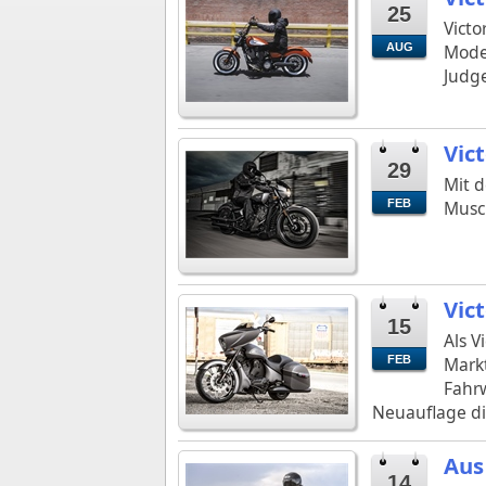
25
Victo
AUG
Model
Judge
Vic
29
Mit d
FEB
Muscl
Vic
15
Als V
FEB
Markt
Fahrw
Neuauflage di
Aus
14