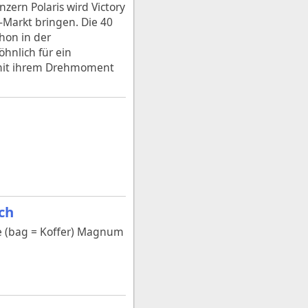
rn Polaris wird Victory
-Markt bringen. Die 40
hon in der
nlich für ein
y mit ihrem Drehmoment
ch
he (bag = Koffer) Magnum