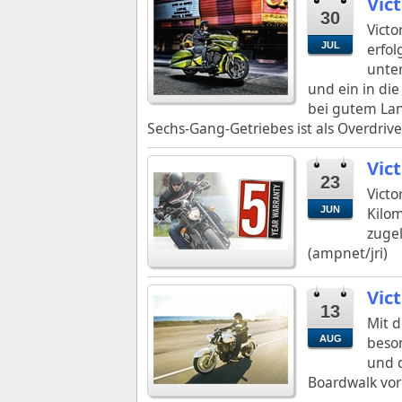
Vic
30
Vict
JUL
erfol
unter
und ein in di
bei gutem Lang
Sechs-Gang-Getriebes ist als Overdrive
Vic
23
Victo
JUN
Kilom
zugel
(ampnet/jri)
Vic
13
Mit d
AUG
beson
und d
Boardwalk vor 