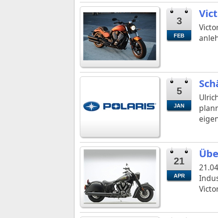
Vic
3
Victo
FEB
anleh
Sch
5
Ulric
JAN
planm
eige
Übe
21
21.04
APR
Indus
Victo