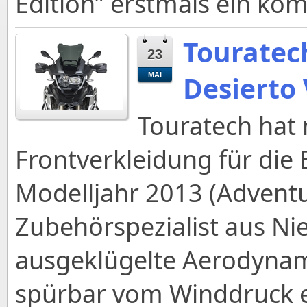
Edition” erstmals ein ko
Touratech
23
Desierto 
MAI
Touratech hat 
Frontverkleidung für di
Modelljahr 2013 (Adventu
Zubehörspezialist aus Ni
ausgeklügelte Aerodynam
spürbar vom Winddruck en