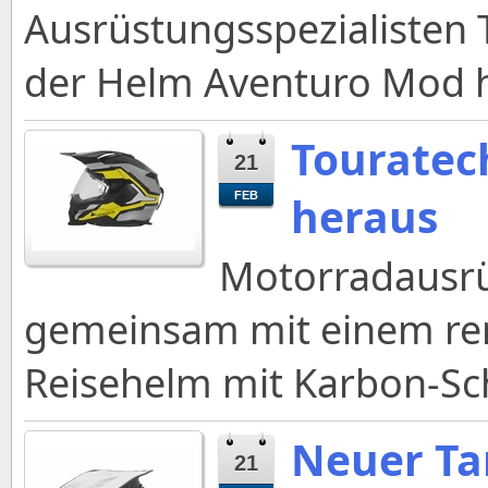
Ausrüstungsspezialisten 
der Helm Aventuro Mod h
Touratec
21
heraus
FEB
Motorradausrü
gemeinsam mit einem ren
Reisehelm mit Karbon-Sch
Neuer Ta
21