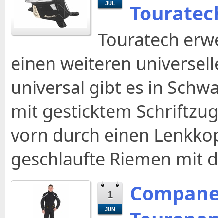
Touratec
JUL
Touratech erw
einen weiteren universel
universal gibt es in Schwa
mit gesticktem Schriftzug
vorn durch einen Lenkko
geschlaufte Riemen mit d
Companer
1
JUN