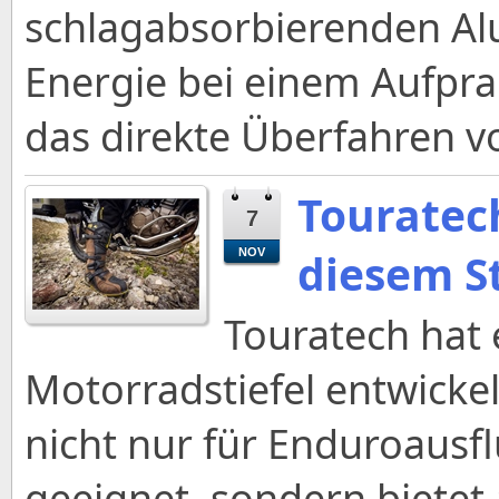
schlagabsorbierenden Al
Energie bei einem Aufpral
das direkte Überfahren v
Touratec
7
diesem St
NOV
Touratech hat
Motorradstiefel entwickel
nicht nur für Enduroausf
geeignet, sondern bietet