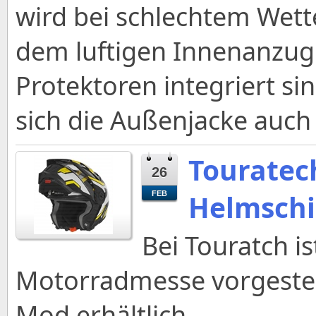
wird bei schlechtem Wette
dem luftigen Innenanzug 
Protektoren integriert si
sich die Außenjacke auch a
Touratec
26
Helmschi
FEB
Bei Touratch is
Motorradmesse vorgestel
Mod erhältlich.