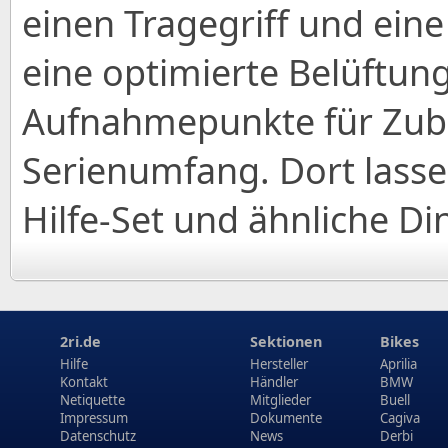
einen Tragegriff und ein
eine optimierte Belüftu
Aufnahmepunkte für Zub
Serienumfang. Dort lassen
Hilfe-Set und ähnliche D
2ri.de
Sektionen
Bikes
Hilfe
Hersteller
Aprilia
Kontakt
Händler
BMW
Netiquette
Mitglieder
Buell
Impressum
Dokumente
Cagiva
Datenschutz
News
Derbi