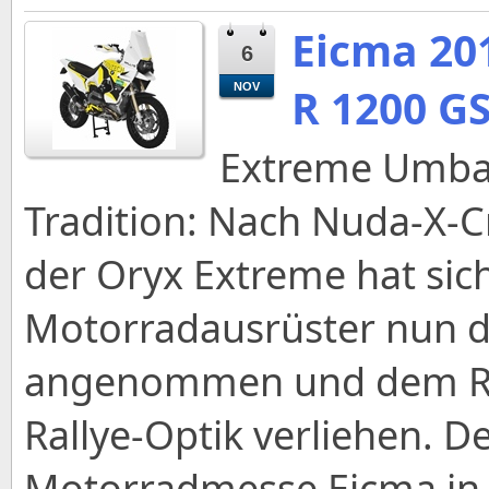
Eicma 20
6
R 1200 GS
NOV
Extreme Umbau
Tradition: Nach Nuda-X-C
der Oryx Extreme hat sic
Motorradausrüster nun 
angenommen und dem Rei
Rallye-Optik verliehen. D
Motorradmesse Eicma in 