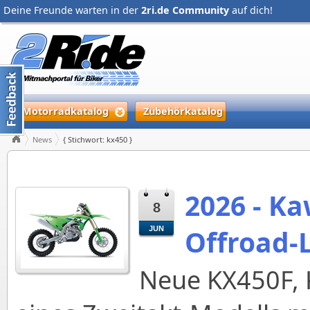
Deine Freunde warten in der
2ri.de Community
auf dich!
Motorradkatalog
Zubehörkatalog
News
{ Stichwort: kx450 }
2026 - Ka
8
Offroad-
JUN
Neue KX450F, 