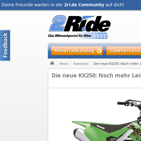
Deine Freunde warten in der
2ri.de Community
auf dich!
Motorradkatalog
Zubehörkatal
News
Kawasaki
Die neue KX250: Noch mehr L
Die neue KX250: Noch mehr Lei