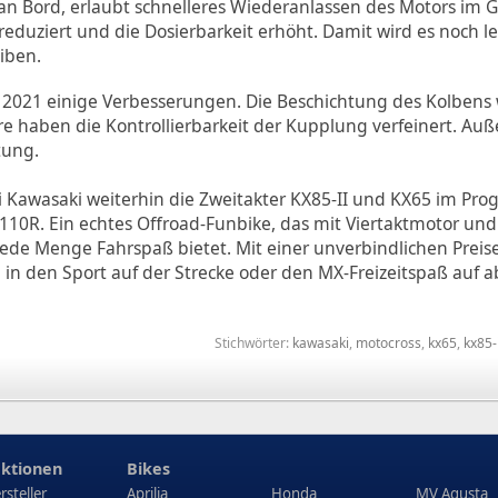
ig an Bord, erlaubt schnelleres Wiederanlassen des Motors i
eduziert und die Dosierbarkeit erhöht. Damit wird es noch le
iben.
t 2021 einige Verbesserungen. Die Beschichtung des Kolbens
e haben die Kontrollierbarkeit der Kupplung verfeinert. Au
tung.
 Kawasaki weiterhin die Zweitakter KX85-II und KX65 im Pr
110R. Ein echtes Offroad-Funbike, das mit Viertaktmotor u
 jede Menge Fahrspaß bietet. Mit einer unverbindlichen Pre
g in den Sport auf der Strecke oder den MX-Freizeitspaß auf 
Stichwörter:
kawasaki
,
motocross
,
kx65
,
kx85-i
ktionen
Bikes
rsteller
Aprilia
Honda
MV Agusta