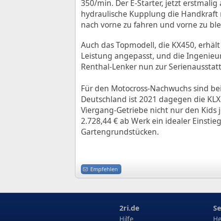
350/min. Der E-Starter, jetzt erstmal
hydraulische Kupplung die Handkraft r
nach vorne zu fahren und vorne zu ble
Auch das Topmodell, die KX450, erhäl
Leistung angepasst, und die Ingenieur
Renthal-Lenker nun zur Serienausstat
Für den Motocross-Nachwuchs sind bei
Deutschland ist 2021 dagegen die KLX
Viergang-Getriebe nicht nur den Kids
2.728,44 € ab Werk ein idealer Einstie
Gartengrundstücken.
Empfehlen
2ri.de
Se
Hilfe
He