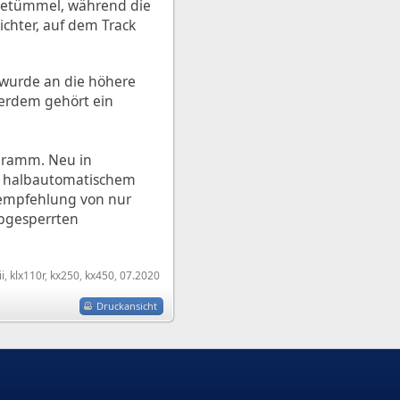
m Getümmel, während die
ichter, auf dem Track
 wurde an die höhere
ßerdem gehört ein
ogramm. Neu in
nd halbautomatischem
isempfehlung von nur
abgesperrten
i
,
klx110r
,
kx250
,
kx450
,
07.2020
Druckansicht