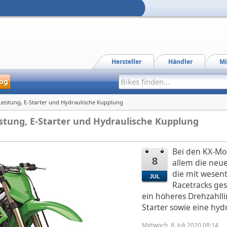
Hersteller
Händler
Mi
og
eistung, E-Starter und Hydraulische Kupplung
stung, E-Starter und Hydraulische Kupplung
Bei den KX-Mod
8
allem die neu
die mit wesent
JUL
Racetracks ges
ein höheres Drehzahlli
Starter sowie eine hyd
Mittwoch, 8. Juli 2020 08:14