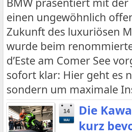
BMW präsentiert mit der
einen ungewöhnlich offen
Zukunft des luxuriösen M
wurde beim renommierten
d’Este am Comer See vorg
sofort klar: Hier geht es
sondern um maximale In
Die Kawa
14
kurz bev
MAI