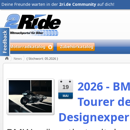
Deine Freunde warten in der
2ri.de Community
auf dich!
Motorradkatalog
Zubehörkatalog
News
{ Stichwort: 05.2026 }
2026 - BM
19
Tourer de
MAI
Designexper