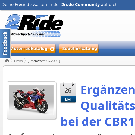
Deine Freunde warten in der
2ri.de Community
auf dich!
Motorradkatalog
Zubehörkatalog
News
{ Stichwort: 05.2020 }
Ergänze
26
Qualitä
MAI
bei der CBR1