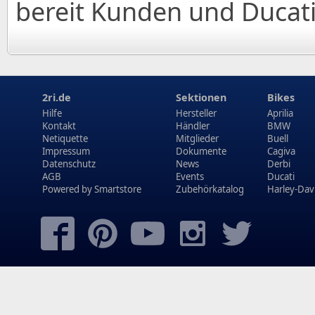
bereit Kunden und Ducat
2ri.de
Sektionen
Bikes
Hilfe
Hersteller
Aprilia
Kontakt
Händler
BMW
Netiquette
Mitglieder
Buell
Impressum
Dokumente
Cagiva
Datenschutz
News
Derbi
AGB
Events
Ducati
Powered by
Smartstore
Zubehörkatalog
Harley-Dav