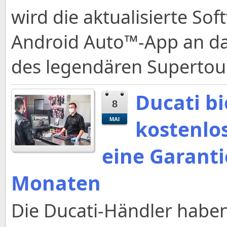
wird die aktualisierte So
Android Auto™-App an d
des legendären Supertour
Ducati b
8
kostenlo
MAI
eine Garanti
Monaten
Die Ducati-Händler haben